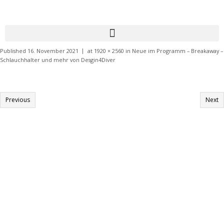
Published
16. November 2021
at
1920 × 2560
in
Neue im Programm – Breakaway –
Schlauchhalter und mehr von Desgin4Diver
Previous
Next
Informationen:
Impressum
Datenschutzerklärung
AGB´s
Kontakt
Online Shop
Anfahrtsbeschreibung: