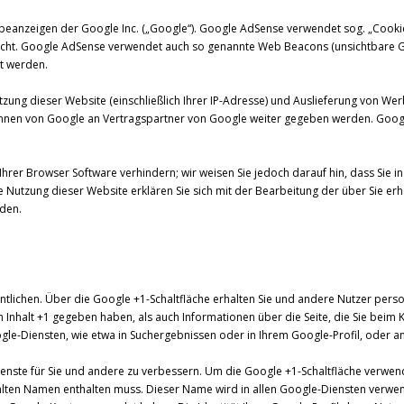
eanzeigen der Google Inc. („Google“). Google AdSense verwendet sog. „Cookie
icht. Google AdSense verwendet auch so genannte Web Beacons (unsichtbare G
t werden.
ung dieser Website (einschließlich Ihrer IP-Adresse) und Auslieferung von W
nnen von Google an Vertragspartner von Google weiter gegeben werden. Google
Ihrer Browser Software verhindern; wir weisen Sie jedoch darauf hin, dass Sie in
e Nutzung dieser Website erklären Sie sich mit der Bearbeitung der über Sie e
den.
entlichen. Über die Google +1-Schaltfläche erhalten Sie und andere Nutzer perso
n Inhalt +1 gegeben haben, als auch Informationen über die Seite, die Sie beim 
e-Diensten, wie etwa in Suchergebnissen oder in Ihrem Google-Profil, oder an
ienste für Sie und andere zu verbessern. Um die Google +1-Schaltfläche verwen
wählten Namen enthalten muss. Dieser Name wird in allen Google-Diensten verw