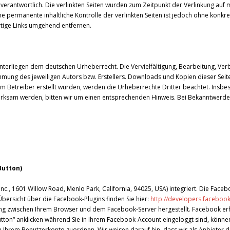
en verantwortlich. Die verlinkten Seiten wurden zum Zeitpunkt der Verlinkung auf
ne permanente inhaltliche Kontrolle der verlinkten Seiten ist jedoch ohne konkr
tige Links umgehend entfernen.
 unterliegen dem deutschen Urheberrecht. Die Vervielfältigung, Bearbeitung, Ve
ung des jeweiligen Autors bzw. Erstellers. Downloads und Kopien dieser Seite s
vom Betreiber erstellt wurden, werden die Urheberrechte Dritter beachtet. Insbe
merksam werden, bitten wir um einen entsprechenden Hinweis. Bei Bekanntwerd
Button)
c., 1601 Willow Road, Menlo Park, California, 94025, USA) integriert. Die Face
Übersicht über die Facebook-Plugins finden Sie hier:
http://developers.faceboo
ung zwischen Ihrem Browser und dem Facebook-Server hergestellt. Facebook erhä
ton“ anklicken während Sie in Ihrem Facebook-Account eingeloggt sind, können 
Ihrem Benutzerkonto zuordnen. Wir weisen darauf hin, dass wir als Anbieter de