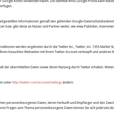
r Google-Konto verwendet haben. Die Identität Ihres Google-Profils kann Nutzer
verfügen.
itgestellten Informationen gemäß den geltenden Google-Datenschutzbestimmun
zer bzw. gibt diese an Nutzer und Partner weiter, wie etwa Publisher, Inseren
nktionen werden angeboten durch die Twitter Inc., Twitter, Inc. 1355 Market St,
n Ihnen besuchten Webseiten mit Ihrem Twitter-Account verknüpft und anderen
halt der übermittelten Daten sowie deren Nutzung durch Twitter erhalten. Weiter
gen unter
http://twitter.com/account/settings
ändern.
icherten personenbezogenen Daten, deren Herkunft und Empfänger und den Zwec
eiteren Fragen zum Thema personenbezogene Daten können Sie sich jederzeit 