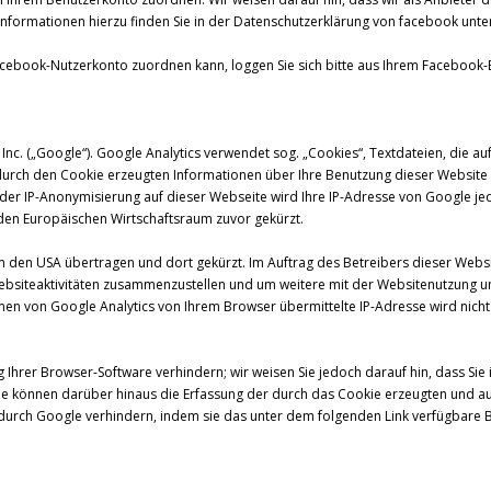
nformationen hierzu finden Sie in der Datenschutzerklärung von facebook unt
cebook-Nutzerkonto zuordnen kann, loggen Sie sich bitte aus Ihrem Facebook-
Inc. („Google“). Google Analytics verwendet sog. „Cookies“, Textdateien, die 
durch den Cookie erzeugten Informationen über Ihre Benutzung dieser Website 
 der IP-Anonymisierung auf dieser Webseite wird Ihre IP-Adresse von Google je
en Europäischen Wirtschaftsraum zuvor gekürzt.
in den USA übertragen und dort gekürzt. Im Auftrag des Betreibers dieser Webs
ebsiteaktivitäten zusammenzustellen und um weitere mit der Websitenutzung 
en von Google Analytics von Ihrem Browser übermittelte IP-Adresse wird nich
Ihrer Browser-Software verhindern; wir weisen Sie jedoch darauf hin, dass Sie 
Sie können darüber hinaus die Erfassung der durch das Cookie erzeugten und a
en durch Google verhindern, indem sie das unter dem folgenden Link verfügbare