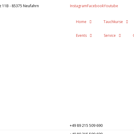
z 11B - 85375 Neufahrn
Instagram
Facebook
Youtube
Home
Tauchkurse
Events
Service
+49 89 215 509 690