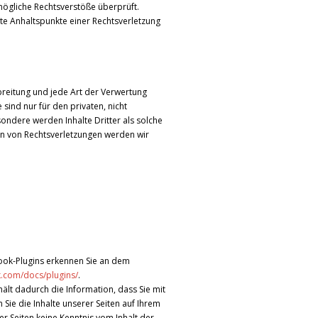
 mögliche Rechtsverstöße überprüft.
ete Anhaltspunkte einer Rechtsverletzung
rbreitung und jede Art der Verwertung
ind nur für den privaten, nicht
sondere werden Inhalte Dritter als solche
en von Rechtsverletzungen werden wir
book-Plugins erkennen Sie an dem
k.com/docs/plugins/
.
lt dadurch die Information, dass Sie mit
Sie die Inhalte unserer Seiten auf Ihrem
r Seiten keine Kenntnis vom Inhalt der