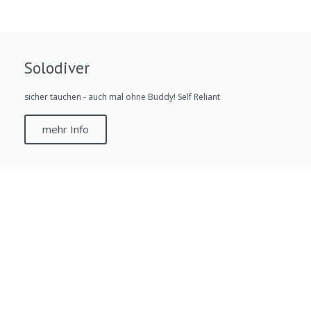
Solodiver
sicher tauchen - auch mal ohne Buddy! Self Reliant
mehr Info
Informationen:
Impressum
Datenschutzerklärung
AGB´s
Kontakt
Online Shop