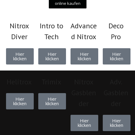
online kaufen
Nitrox
Intro to
Advance
Deco
Diver
Tech
d Nitrox
Pro
Hier
Hier
Hier
Hier
klicken
klicken
klicken
klicken
Helitrox
Trimix
Nitrox
Adv.
Gasblen
Gasblen
Hier
Hier
der
der
klicken
klicken
Hier
Hier
klicken
klicken