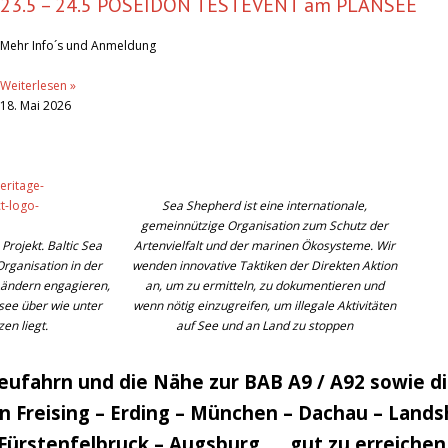
23.5 – 24.5 POSEIDON TESTEVENT am PLANSEE
Mehr Info´s und Anmeldung
Weiterlesen »
18. Mai 2026
Sea Shepherd ist eine internationale,
gemeinnützige Organisation zum Schutz der
Projekt. Baltic Sea
Artenvielfalt und der marinen Ökosysteme. Wir
Organisation in der
wenden innovative Taktiken der Direkten Aktion
Ländern engagieren,
an, um zu ermitteln, zu dokumentieren und
see über wie unter
wenn nötig einzugreifen, um illegale Aktivitäten
en liegt.
auf See und an Land zu stoppen
ufahrn und die Nähe zur BAB A9 / A92 sowie di
en Freising – Erding – München – Dachau – Lan
Fürstenfelbruck – Augsburg …. gut zu erreichen