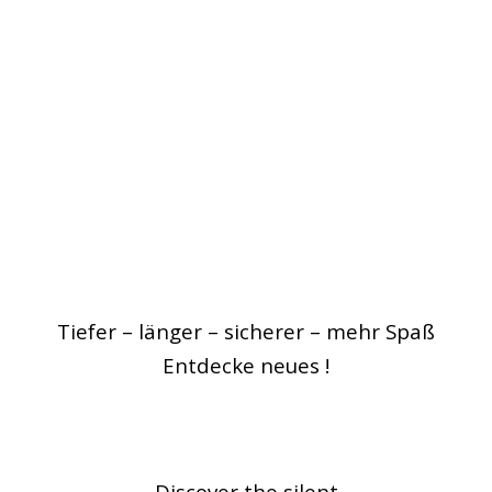
Lerne neues kennen – erweitere deine Fähigkeite
ungsmöglichkeiten und werde ein sicherer und ve
Tiefer – länger – sicherer – mehr Spaß
Entdecke neues !
Discover the silent