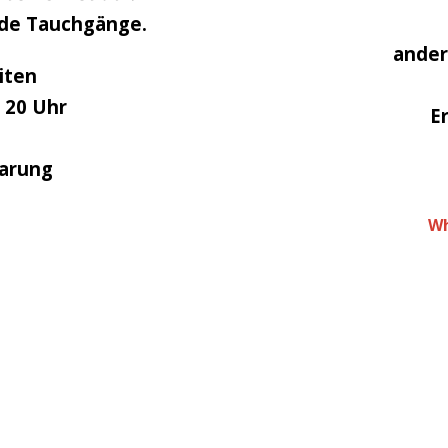
nde Tauchgänge.
ander
iten
 20 Uhr
E
barung
Wh
Sport Tauchen lernen