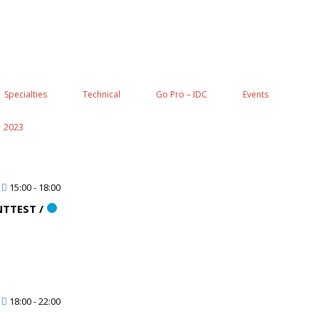
Specialties
Technical
Go Pro – IDC
Events
2023
15:00
-
18:00
TTEST /
18:00
-
22:00