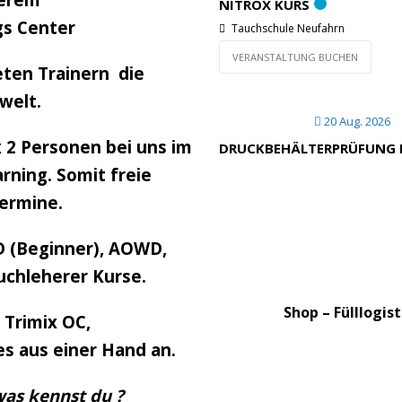
NITROX KURS
gs Center
Tauchschule Neufahrn
VERANSTALTUNG BUCHEN
ten Trainern die
welt.
20 Aug. 2026
 2 Personen bei uns im
DRUCKBEHÄLTERPRÜFUNG NA
rning. Somit freie
ermine.
 (Beginner), AOWD,
auchleherer Kurse.
Shop – Fülllogis
Trimix OC,
es aus einer Hand an.
was kennst du ?