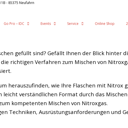
11B - 85375 Neufahrn
Go Pro – IDC
Events
Service
Online Shop
2
schen gefüllt sind? Gefällt Ihnen der Blick hinter
r die richtigen Verfahren zum Mischen von Nitroxg
iert.
um herauszufinden, wie Ihre Flaschen mit Nitrox g
m leicht verständlichen Format durch das Mischen 
n zum kompetenten Mischen von Nitroxgas.
chtigen Techniken, Ausrüstungsanforderungen und 