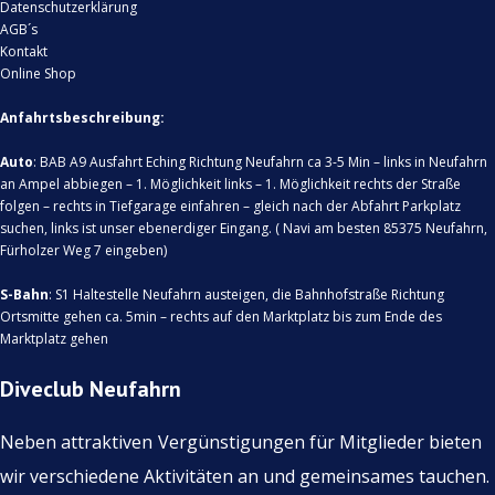
Datenschutzerklärung
AGB´s
Kontakt
Online Shop
Anfahrtsbeschreibung:
Auto
: BAB A9 Ausfahrt Eching Richtung Neufahrn ca 3-5 Min – links in Neufahrn
an Ampel abbiegen – 1. Möglichkeit links – 1. Möglichkeit rechts der Straße
folgen – rechts in Tiefgarage einfahren – gleich nach der Abfahrt Parkplatz
suchen, links ist unser ebenerdiger Eingang. ( Navi am besten 85375 Neufahrn,
Fürholzer Weg 7 eingeben)
S-Bahn
: S1 Haltestelle Neufahrn austeigen, die Bahnhofstraße Richtung
Ortsmitte gehen ca. 5min – rechts auf den Marktplatz bis zum Ende des
Marktplatz gehen
Diveclub Neufahrn
Neben attraktiven
Vergünstigungen für Mitglieder bieten
wir verschiedene Aktivitäten an und gemeinsames tauchen.