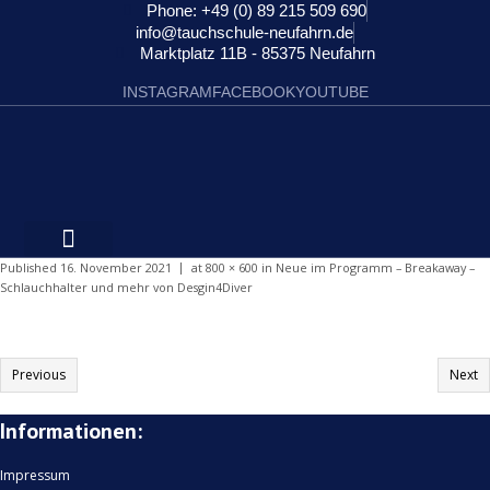
Phone: +49 (0) 89 215 509 690
info@tauchschule-neufahrn.de
Marktplatz 11B - 85375 Neufahrn
INSTAGRAM
FACEBOOK
YOUTUBE
Published
16. November 2021
at
800 × 600
in
Neue im Programm – Breakaway –
Schlauchhalter und mehr von Desgin4Diver
Previous
Next
Informationen:
Impressum