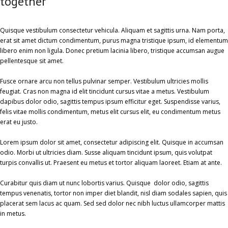
together
Quisque vestibulum consectetur vehicula. Aliquam et sagittis urna. Nam porta,
erat sit amet dictum condimentum, purus magna tristique ipsum, id elementum
libero enim non ligula. Donec pretium lacinia libero, tristique accumsan augue
pellentesque sit amet.
Fusce ornare arcu non tellus pulvinar semper. Vestibulum ultricies mollis
feugiat. Cras non magna id elit tincidunt cursus vitae a metus. Vestibulum
dapibus dolor odio, sagittis tempus ipsum efficitur eget. Suspendisse varius,
felis vitae mollis condimentum, metus elit cursus elit, eu condimentum metus
erat eu justo.
Lorem ipsum dolor sit amet, consectetur adipiscing elit. Quisque in accumsan
odio. Morbi ut ultricies diam. Susse aliquam tincidunt ipsum, quis volutpat
turpis convallis ut. Praesent eu metus et tortor aliquam laoreet. Etiam at ante.
Curabitur quis diam ut nunc lobortis varius. Quisque dolor odio, sagittis
tempus venenatis, tortor non imper diet blandit, nisl diam sodales sapien, quis
placerat sem lacus ac quam. Sed sed dolor nec nibh luctus ullamcorper mattis
in metus.