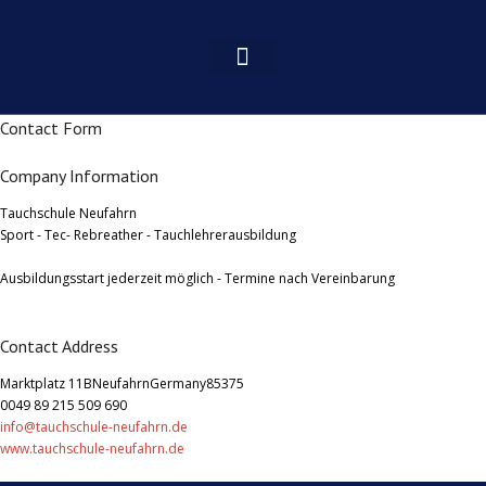
Contact Form
Company Information
Tauchschule Neufahrn
Sport - Tec- Rebreather - Tauchlehrerausbildung
Ausbildungsstart jederzeit möglich - Termine nach Vereinbarung
Contact Address
Marktplatz 11B
Neufahrn
Germany
85375
0049 89 215 509 690
info@tauchschule-neufahrn.de
www.tauchschule-neufahrn.de