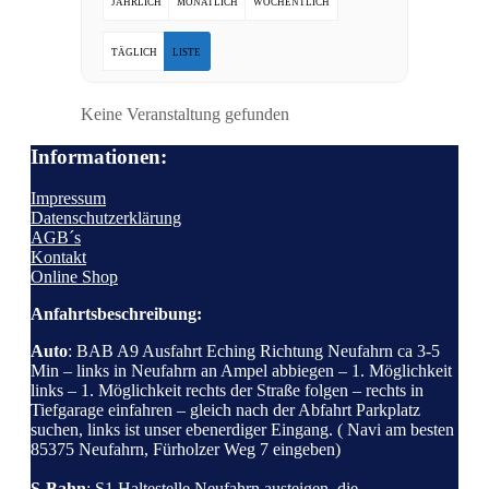
JÄHRLICH
MONATLICH
WÖCHENTLICH
TÄGLICH
LISTE
Keine Veranstaltung gefunden
Informationen:
Impressum
Datenschutzerklärung
AGB´s
Kontakt
Online Shop
Anfahrtsbeschreibung:
Auto
: BAB A9 Ausfahrt Eching Richtung Neufahrn ca 3-5
Min – links in Neufahrn an Ampel abbiegen – 1. Möglichkeit
links – 1. Möglichkeit rechts der Straße folgen – rechts in
Tiefgarage einfahren – gleich nach der Abfahrt Parkplatz
suchen, links ist unser ebenerdiger Eingang. ( Navi am besten
85375 Neufahrn, Fürholzer Weg 7 eingeben)
S-Bahn
: S1 Haltestelle Neufahrn austeigen, die