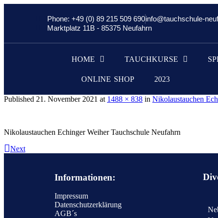
Phone: +49 (0) 89 215 509 690
info@tauchschule-neu
Marktplatz 11B - 85375 Neufahrn
HOME
TAUCHKURSE
SP
ONLINE SHOP
2023
Published
21. November 2021
at
1488 × 838
in
Nikolaustauchen Ech
Nikolaustauchen Echinger Weiher Tauchschule Neufahrn
Next
Div
Informationen:
Impressum
Datenschutzerklärung
Neb
AGB´s