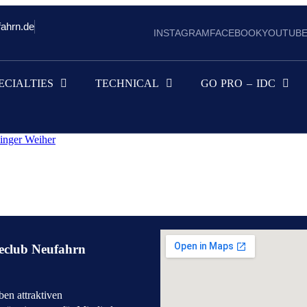
fahrn.de
INSTAGRAM
FACEBOOK
YOUTUB
ECIALTIES
TECHNICAL
GO PRO – IDC
inger Weiher
eclub Neufahrn
en attraktiven