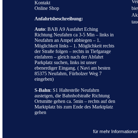
Ver
Kontakt
bie
Online Shop
Akt
Anfahrtsbeschreibung:
tau
Auto
: BAB A9 Ausfahrt Eching
Richtung Neufahrn ca 3-5 Min – links in
Neufahrn an Ampel abbiegen – 1.
Möglichkeit links – 1. Möglichkeit rechts
der Straße folgen – rechts in Tiefgarage
einfahren – gleich nach der Abfahrt
Parkplatz suchen, links ist unser
ebenerdiger Eingang. ( Navi am besten
85375 Neufahrn, Fürholzer Weg 7
eingeben)
S-Bahn
: S1 Haltestelle Neufahrn
austeigen, die Bahnhofstraße Richtung
Ortsmitte gehen ca. 5min – rechts auf den
Marktplatz bis zum Ende des Marktplatz
gehen
für mehr Informatione