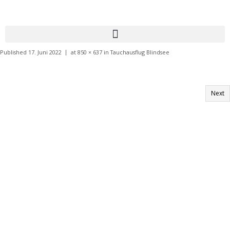
Published
17. Juni 2022
at
850 × 637
in
Tauchausflug Blindsee
Next
Informationen:
Impressum
Datenschutzerklärung
AGB´s
Kontakt
Online Shop
Anfahrtsbeschreibung: