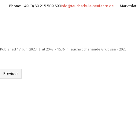
Phone: +49 (0) 89 215 509 690
info@tauchschule-neufahrn.de
Marktplat
Published
17. Juni 2023
at
2048 × 1536
in
Tauchwochenende Grüblsee – 2023
Previous
Informationen:
Impressum
Datenschutzerklärung
AGB´s
Kontakt
Online Shop