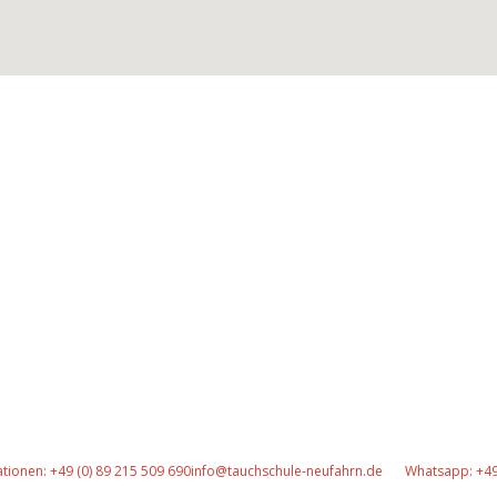
Gut versichert
tionen: +49 (0) 89 215 509 690
info@tauchschule-neufahrn.de
Whatsapp: +49