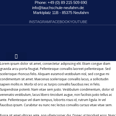
Phone: +49 (0) 89 215 509 690
info@tauchschule-neufahrn.de
Marktplatz 11B - 85375 Neufahrn
INSTAGRAM
FACEBOOK
YOUTUBE
Lorem ipsum dolor sit amet, consectetur adipiscing elit. Etiam congue diam
gravida arcu porta feugiat. Pellentesque convallis laoreet pellentesque. Sed
scelerisque rhoncus felis. Aliquam euismod vestibulum nisl, sed congue mi
condimentum sit amet. Maecenas scelerisque convallis lacus, a sollicitudin
sapien mollis in. Morbi id orci ac turpis convallis faucibus nec in felis.
Suspendisse potenti. Nam vitae sem justo. Vestibulum condimentum, dolor id
venenatis vestibulum, lacus libero tincidunt augue, non facilisis justo tellus ac
ante. Pellentesque vel diam tempus, lobortis risus id, rutrum ligula. In vel
faucibus ipsum. Curabitur eu nunc nec lectus convallis cursus vitae vitae sem.
Fusce sit amet ultrices ante, non ullamcorper dui. Donec ut tincidunt eros. Nunc