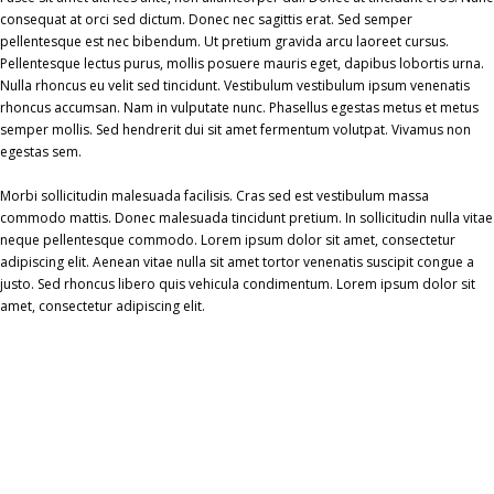
consequat at orci sed dictum. Donec nec sagittis erat. Sed semper
pellentesque est nec bibendum. Ut pretium gravida arcu laoreet cursus.
Pellentesque lectus purus, mollis posuere mauris eget, dapibus lobortis urna.
Nulla rhoncus eu velit sed tincidunt. Vestibulum vestibulum ipsum venenatis
rhoncus accumsan. Nam in vulputate nunc. Phasellus egestas metus et metus
semper mollis. Sed hendrerit dui sit amet fermentum volutpat. Vivamus non
egestas sem.
Morbi sollicitudin malesuada facilisis. Cras sed est vestibulum massa
commodo mattis. Donec malesuada tincidunt pretium. In sollicitudin nulla vitae
neque pellentesque commodo. Lorem ipsum dolor sit amet, consectetur
adipiscing elit. Aenean vitae nulla sit amet tortor venenatis suscipit congue a
justo. Sed rhoncus libero quis vehicula condimentum. Lorem ipsum dolor sit
amet, consectetur adipiscing elit.
Informationen:
Impressum
Datenschutzerklärung
AGB´s
Kontakt
Online Shop