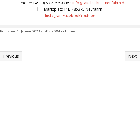
Phone: +49 (0) 89 215 509 690
info@tauchschule-neufahrn.de
Marktplatz 11B - 85375 Neufahrn
Instagram
Facebook
Youtube
Published
1. Januar 2023
at
442 × 284
in
Home
Previous
Next
Informationen:
Impressum
Datenschutzerklärung
AGB´s
Kontakt
Online Shop
Anfahrtsbeschreibung:
Auto
: BAB A9 Ausfahrt Eching Richtung Neufahrn ca 3-5 Min – links in Neufahrn