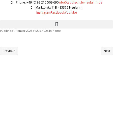
Phone: +49 (0) 89 215 509 690
info@tauchschule-neufahrn.de
Marktplatz 11B - 85375 Neufahrn
Instagram
Facebook
Youtube
Published
1. Januar 2023
at
225 × 225
in
Home
Previous
Next
Informationen:
Impressum
Datenschutzerklärung
AGB´s
Kontakt
Online Shop
Anfahrtsbeschreibung: