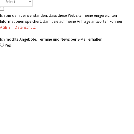
Ich bin damit einverstanden, dass diese Website meine eingereichten
Informationen speichert, damit sie auf meine Anfrage antworten können
AGB´S
Datenschutz
Ich möchte Angebote, Termine und News per E-Mail erhalten
Yes
Submit Form
Informationen:
Impressum
Datenschutzerklärung
AGB´s
Kontakt
Online Shop
Anfahrtsbeschreibung:
Auto
: BAB A9 Ausfahrt Eching Richtung Neufahrn ca 3-5 Min – links in Neufahrn
an Ampel abbiegen – 1. Möglichkeit links – 1. Möglichkeit rechts der Straße