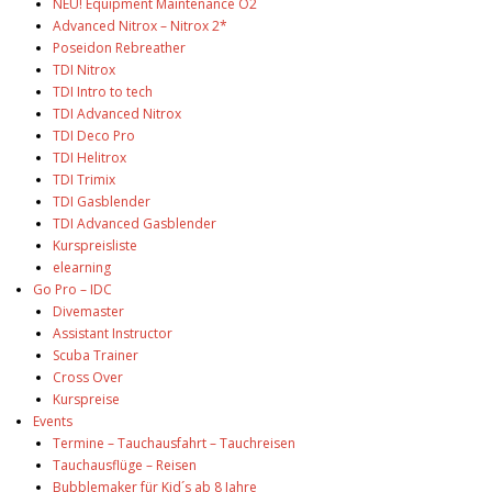
NEU! Equipment Maintenance O2
Advanced Nitrox – Nitrox 2*
Poseidon Rebreather
TDI Nitrox
TDI Intro to tech
TDI Advanced Nitrox
TDI Deco Pro
TDI Helitrox
TDI Trimix
TDI Gasblender
TDI Advanced Gasblender
Kurspreisliste
elearning
Go Pro – IDC
Divemaster
Assistant Instructor
Scuba Trainer
Cross Over
Kurspreise
Events
Termine – Tauchausfahrt – Tauchreisen
Tauchausflüge – Reisen
Bubblemaker für Kid´s ab 8 Jahre