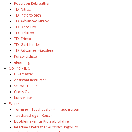
Poseidon Rebreather
TDI Nitrox
TDI Intro to tech
TDI Advanced Nitrox
TDI Deco Pro
TDI Helitrox
TDI Trimix
TDI Gasblender
TDI Advanced Gasblender
Kurspreisliste
elearning
Go Pro – IDC
Divemaster
Assistant Instructor
Scuba Trainer
Cross Over
Kurspreise
Events
Termine – Tauchausfahrt – Tauchreisen
Tauchausflüge – Reisen
Bubblemaker für Kid´s ab 8 Jahre
Reactive / Refresher Auffrischungskurs