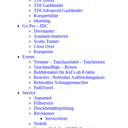
TDI Trimix
TDI Gasblender
TDI Advanced Gasblender
Kurspreisliste
elearning
Go Pro – IDC
Divemaster
Assistant Instructor
Scuba Trainer
Cross Over
Kurspreise
Events
Termine – Tauchausfahrt – Tauchreisen
Tauchausflüge – Reisen
Bubblemaker für Kid´s ab 8 Jahre
Reactive / Refresher Auffrischungskurs
Rebreather Schnuppertauchen
PadiTravel
Service
Aquamed
Füllservice
Druckbehälterprüfung
Revisionen
Serviceform
Verleih