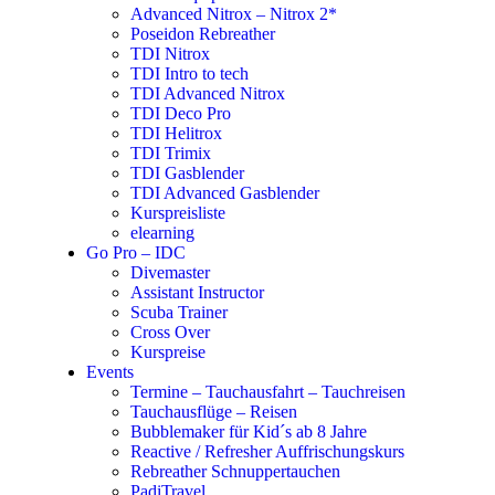
Advanced Nitrox – Nitrox 2*
Poseidon Rebreather
TDI Nitrox
TDI Intro to tech
TDI Advanced Nitrox
TDI Deco Pro
TDI Helitrox
TDI Trimix
TDI Gasblender
TDI Advanced Gasblender
Kurspreisliste
elearning
Go Pro – IDC
Divemaster
Assistant Instructor
Scuba Trainer
Cross Over
Kurspreise
Events
Termine – Tauchausfahrt – Tauchreisen
Tauchausflüge – Reisen
Bubblemaker für Kid´s ab 8 Jahre
Reactive / Refresher Auffrischungskurs
Rebreather Schnuppertauchen
PadiTravel