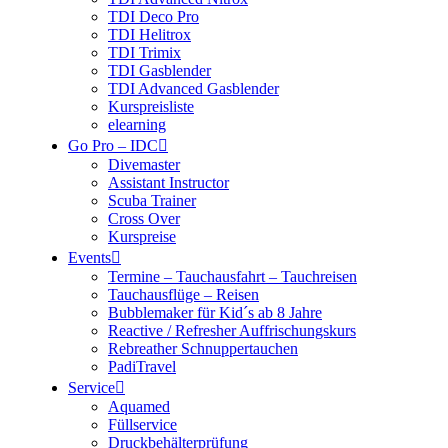
TDI Deco Pro
TDI Helitrox
TDI Trimix
TDI Gasblender
TDI Advanced Gasblender
Kurspreisliste
elearning
Go Pro – IDC
Divemaster
Assistant Instructor
Scuba Trainer
Cross Over
Kurspreise
Events
Termine – Tauchausfahrt – Tauchreisen
Tauchausflüge – Reisen
Bubblemaker für Kid´s ab 8 Jahre
Reactive / Refresher Auffrischungskurs
Rebreather Schnuppertauchen
PadiTravel
Service
Aquamed
Füllservice
Druckbehälterprüfung