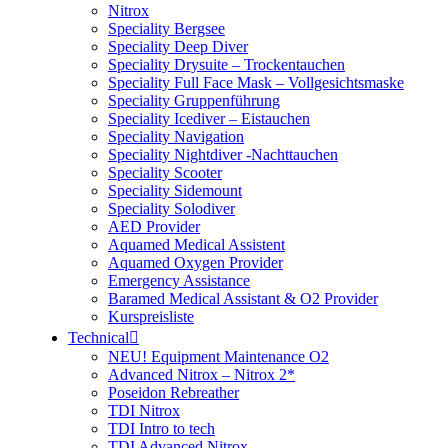
Nitrox
Speciality Bergsee
Speciality Deep Diver
Speciality Drysuite – Trockentauchen
Speciality Full Face Mask – Vollgesichtsmaske
Speciality Gruppenführung
Speciality Icediver – Eistauchen
Speciality Navigation
Speciality Nightdiver -Nachttauchen
Speciality Scooter
Speciality Sidemount
Speciality Solodiver
AED Provider
Aquamed Medical Assistent
Aquamed Oxygen Provider
Emergency Assistance
Baramed Medical Assistant & O2 Provider
Kurspreisliste
Technical
NEU! Equipment Maintenance O2
Advanced Nitrox – Nitrox 2*
Poseidon Rebreather
TDI Nitrox
TDI Intro to tech
TDI Advanced Nitrox