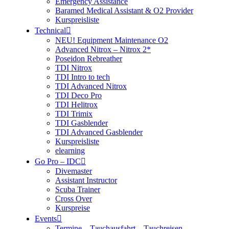
Emergency Assistance
Baramed Medical Assistant & O2 Provider
Kurspreisliste
Technical
NEU! Equipment Maintenance O2
Advanced Nitrox – Nitrox 2*
Poseidon Rebreather
TDI Nitrox
TDI Intro to tech
TDI Advanced Nitrox
TDI Deco Pro
TDI Helitrox
TDI Trimix
TDI Gasblender
TDI Advanced Gasblender
Kurspreisliste
elearning
Go Pro – IDC
Divemaster
Assistant Instructor
Scuba Trainer
Cross Over
Kurspreise
Events
Termine – Tauchausfahrt – Tauchreisen