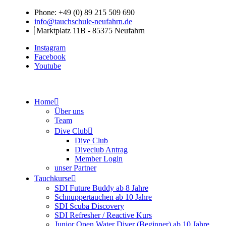
Phone: +49 (0) 89 215 509 690
info@tauchschule-neufahrn.de
Marktplatz 11B - 85375 Neufahrn
Instagram
Facebook
Youtube
Home
Über uns
Team
Dive Club
Dive Club
Diveclub Antrag
Member Login
unser Partner
Tauchkurse
SDI Future Buddy ab 8 Jahre
Schnuppertauchen ab 10 Jahre
SDI Scuba Discovery
SDI Refresher / Reactive Kurs
Junior Open Water Diver (Beginner) ab 10 Jahre