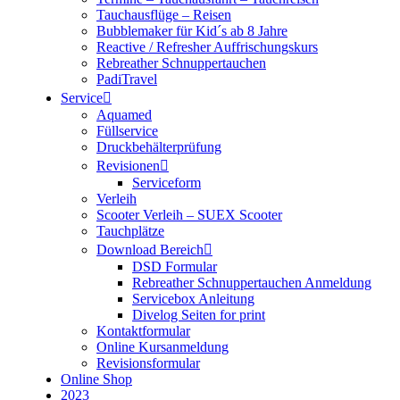
Tauchausflüge – Reisen
Bubblemaker für Kid´s ab 8 Jahre
Reactive / Refresher Auffrischungskurs
Rebreather Schnuppertauchen
PadiTravel
Service
Aquamed
Füllservice
Druckbehälterprüfung
Revisionen
Serviceform
Verleih
Scooter Verleih – SUEX Scooter
Tauchplätze
Download Bereich
DSD Formular
Rebreather Schnuppertauchen Anmeldung
Servicebox Anleitung
Divelog Seiten for print
Kontaktformular
Online Kursanmeldung
Revisionsformular
Online Shop
2023