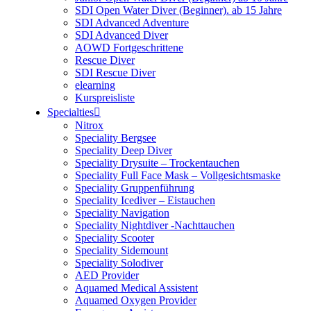
SDI Open Water Diver (Beginner). ab 15 Jahre
SDI Advanced Adventure
SDI Advanced Diver
AOWD Fortgeschrittene
Rescue Diver
SDI Rescue Diver
elearning
Kurspreisliste
Specialties
Nitrox
Speciality Bergsee
Speciality Deep Diver
Speciality Drysuite – Trockentauchen
Speciality Full Face Mask – Vollgesichtsmaske
Speciality Gruppenführung
Speciality Icediver – Eistauchen
Speciality Navigation
Speciality Nightdiver -Nachttauchen
Speciality Scooter
Speciality Sidemount
Speciality Solodiver
AED Provider
Aquamed Medical Assistent
Aquamed Oxygen Provider