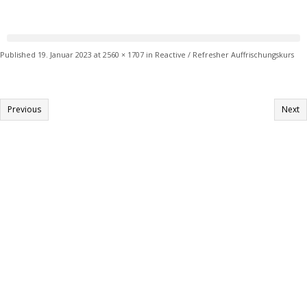
Published
19. Januar 2023
at
2560 × 1707
in
Reactive / Refresher Auffrischungskurs
Previous
Next
Informationen:
Impressum
Datenschutzerklärung
AGB´s
Kontakt
Online Shop
Anfahrtsbeschreibung:
Auto
: BAB A9 Ausfahrt Eching Richtung Neufahrn ca 3-5 Min – links in Neufahrn