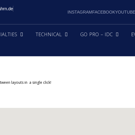
ahrn.de
INSTAGRAM
FACEBOOK
YOUTUB
IALTIES
TECHNICAL
GO PRO – IDC
E
ween layouts in a single click!