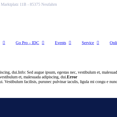
Marktplatz 11B - 85375 Neufahrn
Go Pro – IDC
Events
Service
Onl
scing, dui.Info: Sed augue ipsum, egestas nec, vestibulum et, malesua
vestibulum et, malesuada adipiscing, dui.
Error
. Vestibulum facilisis, purunec pulvinar iaculis, ligula mi congu e nunc