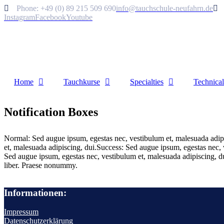
Phone: +49 (0) 89 215 509 690
info@tauchschule-neufahrn.de
Instagram
Facebook
Youtube
Home
Tauchkurse
Specialties
Technical
Notification Boxes
Normal: Sed augue ipsum, egestas nec, vestibulum et, malesuada adipi
et, malesuada adipiscing, dui.Success: Sed augue ipsum, egestas nec, 
Sed augue ipsum, egestas nec, vestibulum et, malesuada adipiscing, dui
liber. Praese nonummy.
Informationen:
Impressum
Datenschutzerklärung