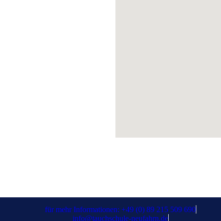
ten wir verschiedene
ivitäten an und gemeinsames
chen.
für mehr Informationen: +49 (0) 89 215 509 690
info@tauchschule-neufahrn.de