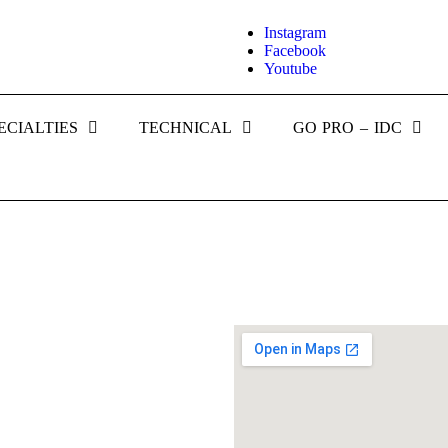
Instagram
Facebook
Youtube
ECIALTIES
TECHNICAL
GO PRO – IDC
eclub Neufahrn
en attraktiven
günstigungen für Mitglieder