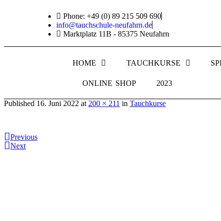
Phone: +49 (0) 89 215 509 690
info@tauchschule-neufahrn.de
Marktplatz 11B - 85375 Neufahrn
HOME
TAUCHKURSE
SP
ONLINE SHOP
2023
Published
16. Juni 2022
at
200 × 211
in
Tauchkurse
Previous
Next
Div
Informationen:
Impressum
Datenschutzerklärung
Neb
AGB´s
Ver
Kontakt