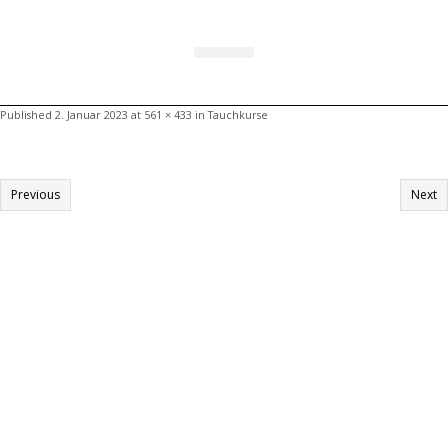
Go Pro – IDC
Published
2. Januar 2023
at
561 × 433
in
Tauchkurse
Previous
Next
Informationen:
Impressum
Datenschutzerklärung
AGB´s
Kontakt
Online Shop
Anfahrtsbeschreibung: