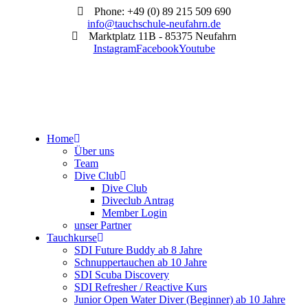
Phone: +49 (0) 89 215 509 690
info@tauchschule-neufahrn.de
Marktplatz 11B - 85375 Neufahrn
Instagram
Facebook
Youtube
Home
Über uns
Team
Dive Club
Dive Club
Diveclub Antrag
Member Login
unser Partner
Tauchkurse
SDI Future Buddy ab 8 Jahre
Schnuppertauchen ab 10 Jahre
SDI Scuba Discovery
SDI Refresher / Reactive Kurs
Junior Open Water Diver (Beginner) ab 10 Jahre