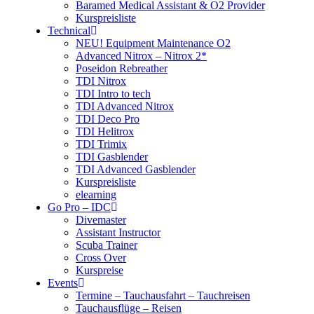
Baramed Medical Assistant & O2 Provider
Kurspreisliste
Technical
NEU! Equipment Maintenance O2
Advanced Nitrox – Nitrox 2*
Poseidon Rebreather
TDI Nitrox
TDI Intro to tech
TDI Advanced Nitrox
TDI Deco Pro
TDI Helitrox
TDI Trimix
TDI Gasblender
TDI Advanced Gasblender
Kurspreisliste
elearning
Go Pro – IDC
Divemaster
Assistant Instructor
Scuba Trainer
Cross Over
Kurspreise
Events
Termine – Tauchausfahrt – Tauchreisen
Tauchausflüge – Reisen