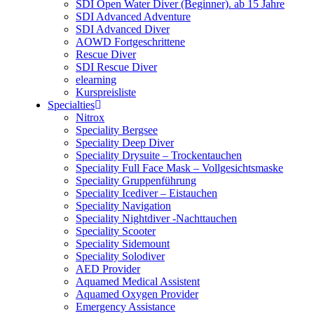
SDI Open Water Diver (Beginner). ab 15 Jahre
SDI Advanced Adventure
SDI Advanced Diver
AOWD Fortgeschrittene
Rescue Diver
SDI Rescue Diver
elearning
Kurspreisliste
Specialties
Nitrox
Speciality Bergsee
Speciality Deep Diver
Speciality Drysuite – Trockentauchen
Speciality Full Face Mask – Vollgesichtsmaske
Speciality Gruppenführung
Speciality Icediver – Eistauchen
Speciality Navigation
Speciality Nightdiver -Nachttauchen
Speciality Scooter
Speciality Sidemount
Speciality Solodiver
AED Provider
Aquamed Medical Assistent
Aquamed Oxygen Provider
Emergency Assistance