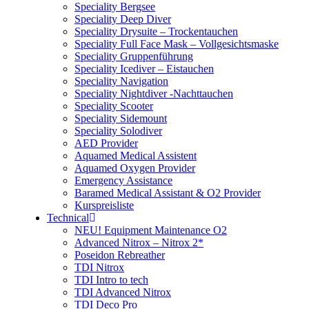
Speciality Bergsee
Speciality Deep Diver
Speciality Drysuite – Trockentauchen
Speciality Full Face Mask – Vollgesichtsmaske
Speciality Gruppenführung
Speciality Icediver – Eistauchen
Speciality Navigation
Speciality Nightdiver -Nachttauchen
Speciality Scooter
Speciality Sidemount
Speciality Solodiver
AED Provider
Aquamed Medical Assistent
Aquamed Oxygen Provider
Emergency Assistance
Baramed Medical Assistant & O2 Provider
Kurspreisliste
Technical
NEU! Equipment Maintenance O2
Advanced Nitrox – Nitrox 2*
Poseidon Rebreather
TDI Nitrox
TDI Intro to tech
TDI Advanced Nitrox
TDI Deco Pro