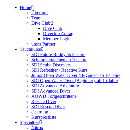
Home
Über uns
Team
Dive Club
Dive Club
Diveclub Antrag
Member Login
unser Partner
Tauchkurse
SDI Future Buddy ab 8 Jahre
Schnuppertauchen ab 10 Jahre
SDI Scuba Discovery
SDI Refresher / Reactive Kurs
Junior Open Water Diver (Beginner) ab 10 Jahre
SDI Open Water Diver (Beginner). ab 15 Jahre
SDI Advanced Adventure
SDI Advanced Diver
AOWD Fortgeschrittene
Rescue Diver
SDI Rescue Diver
elearning
Kurspreisliste
Specialties
Nitrox