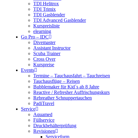
TDI Helitrox
TDI Trimix
TDI Gasblender
TDI Advanced Gasblender
Kurspreisliste
elearning
Go Pro – IDC
Divemaster
Assistant Instructor
Scuba Trainer
Cross Over
Kurspreise
Events
Termine – Tauchausfahrt – Tauchreisen
Tauchausflüge – Reisen
Bubblemaker für Kid´s ab 8 Jahre
Reactive / Refresher Auffrischungskurs
Rebreather Schnuppertauchen
PadiTravel
Service
Aquamed
Füllservice
Druckbehälterprüfung
Revisionen
Serviceform