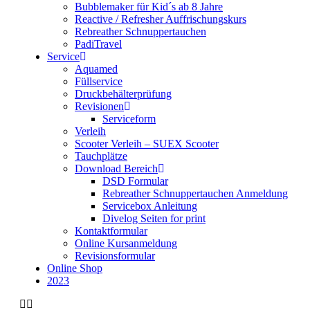
Bubblemaker für Kid´s ab 8 Jahre
Reactive / Refresher Auffrischungskurs
Rebreather Schnuppertauchen
PadiTravel
Service
Aquamed
Füllservice
Druckbehälterprüfung
Revisionen
Serviceform
Verleih
Scooter Verleih – SUEX Scooter
Tauchplätze
Download Bereich
DSD Formular
Rebreather Schnuppertauchen Anmeldung
Servicebox Anleitung
Divelog Seiten for print
Kontaktformular
Online Kursanmeldung
Revisionsformular
Online Shop
2023