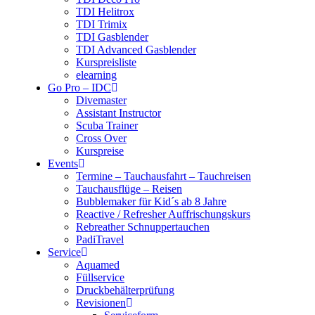
TDI Helitrox
TDI Trimix
TDI Gasblender
TDI Advanced Gasblender
Kurspreisliste
elearning
Go Pro – IDC
Divemaster
Assistant Instructor
Scuba Trainer
Cross Over
Kurspreise
Events
Termine – Tauchausfahrt – Tauchreisen
Tauchausflüge – Reisen
Bubblemaker für Kid´s ab 8 Jahre
Reactive / Refresher Auffrischungskurs
Rebreather Schnuppertauchen
PadiTravel
Service
Aquamed
Füllservice
Druckbehälterprüfung
Revisionen