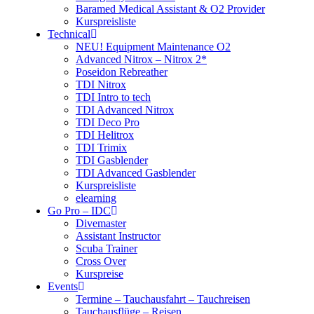
Baramed Medical Assistant & O2 Provider
Kurspreisliste
Technical
NEU! Equipment Maintenance O2
Advanced Nitrox – Nitrox 2*
Poseidon Rebreather
TDI Nitrox
TDI Intro to tech
TDI Advanced Nitrox
TDI Deco Pro
TDI Helitrox
TDI Trimix
TDI Gasblender
TDI Advanced Gasblender
Kurspreisliste
elearning
Go Pro – IDC
Divemaster
Assistant Instructor
Scuba Trainer
Cross Over
Kurspreise
Events
Termine – Tauchausfahrt – Tauchreisen
Tauchausflüge – Reisen