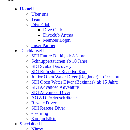
Home
Über uns
Team
Dive Club
Dive Club
Diveclub Antrag
Member Login
unser Partner
Tauchkurse
SDI Future Buddy ab 8 Jahre
Schnuppertauchen ab 10 Jahre
SDI Scuba Discovery
SDI Refresher / Reactive Kurs
Junior Open Water Diver (Beginner) ab 10 Jahre
SDI Open Water Diver (Beginner). ab 15 Jahre
SDI Advanced Adventure
SDI Advanced Diver
AOWD Fortgeschrittene
Rescue Diver
SDI Rescue Diver
elearning
Kurspreisliste
Specialties
Nitrox