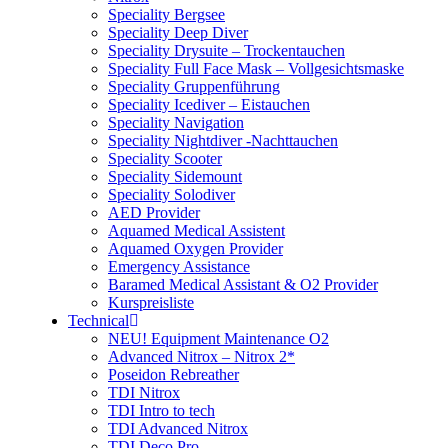
Speciality Bergsee
Speciality Deep Diver
Speciality Drysuite – Trockentauchen
Speciality Full Face Mask – Vollgesichtsmaske
Speciality Gruppenführung
Speciality Icediver – Eistauchen
Speciality Navigation
Speciality Nightdiver -Nachttauchen
Speciality Scooter
Speciality Sidemount
Speciality Solodiver
AED Provider
Aquamed Medical Assistent
Aquamed Oxygen Provider
Emergency Assistance
Baramed Medical Assistant & O2 Provider
Kurspreisliste
Technical
NEU! Equipment Maintenance O2
Advanced Nitrox – Nitrox 2*
Poseidon Rebreather
TDI Nitrox
TDI Intro to tech
TDI Advanced Nitrox
TDI Deco Pro