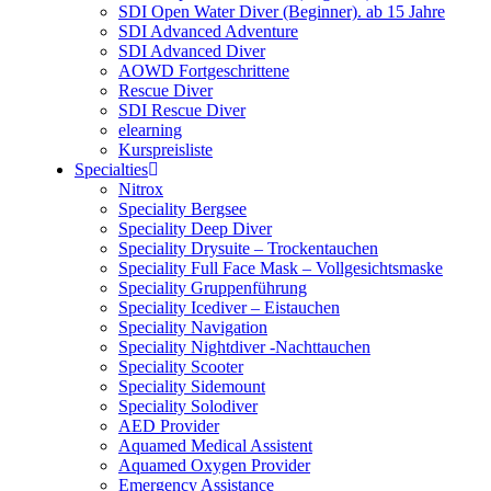
SDI Open Water Diver (Beginner). ab 15 Jahre
SDI Advanced Adventure
SDI Advanced Diver
AOWD Fortgeschrittene
Rescue Diver
SDI Rescue Diver
elearning
Kurspreisliste
Specialties
Nitrox
Speciality Bergsee
Speciality Deep Diver
Speciality Drysuite – Trockentauchen
Speciality Full Face Mask – Vollgesichtsmaske
Speciality Gruppenführung
Speciality Icediver – Eistauchen
Speciality Navigation
Speciality Nightdiver -Nachttauchen
Speciality Scooter
Speciality Sidemount
Speciality Solodiver
AED Provider
Aquamed Medical Assistent
Aquamed Oxygen Provider
Emergency Assistance