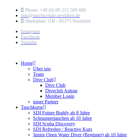
Phone: +49 (0) 89 215 509 690
info@tauchschule-neufahrn.de
Marktplatz 11B - 85375 Neufahrn
Instagram
Facebook
Youtube
Home
Über uns
Team
Dive Club
Dive Club
Diveclub Antrag
Member Login
unser Partner
Tauchkurse
SDI Future Buddy ab 8 Jahre
Schnuppertauchen ab 10 Jahre
SDI Scuba Discovery
SDI Refresher / Reactive Kurs
Junior Open Water Diver (Beginner) ab 10 Jahre