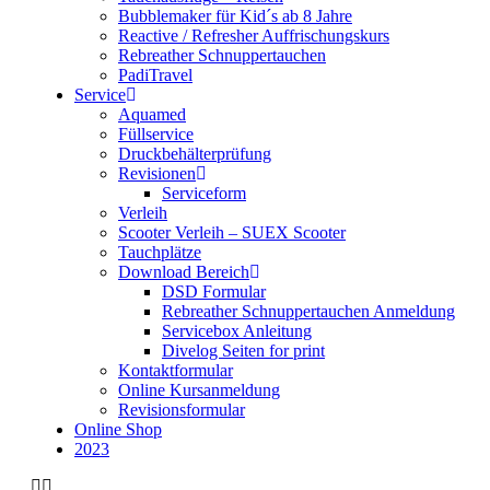
Bubblemaker für Kid´s ab 8 Jahre
Reactive / Refresher Auffrischungskurs
Rebreather Schnuppertauchen
PadiTravel
Service
Aquamed
Füllservice
Druckbehälterprüfung
Revisionen
Serviceform
Verleih
Scooter Verleih – SUEX Scooter
Tauchplätze
Download Bereich
DSD Formular
Rebreather Schnuppertauchen Anmeldung
Servicebox Anleitung
Divelog Seiten for print
Kontaktformular
Online Kursanmeldung
Revisionsformular
Online Shop
2023