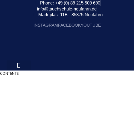
Phone: +49 (0) 89 215 509 690
info@tauchschule-neufahrn.de
Marktplatz 11B - 85375 Neufahrn
INSTAGRAM
FACEBOOK
YOUTUBE
CONTENTS
Informationen:
Impressum
Datenschutzerklärung
AGB´s
Kontakt
Online Shop