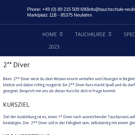
Phone: +49 (0) 89 215 509 690
info@tauchschule-neuf
Marktplatz 11B - 85375 Neufahrn
HOME
TAUCHKURSE
SPEC
2023
2** Diver
Beim 2** Diver wirst du dein Wissen enorm vertiefen und Übungen in Begleitu
bleibst und dabei richtig reagierst. Ein 2** Diver Kurs macht Spaß und du da
geeignet. Besprich mit uns ob dieser Kurs für dich in Frage kommt.
KURSZIEL
Ziel der Ausbildung ist es, einen 1* Diver nach ausreichender Tauchpraxis au
bestätigen. Der 2** Diver soll in der Fähigkeit sein, selbständig mit einem 