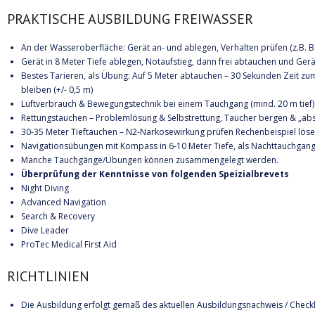
PRAKTISCHE AUSBILDUNG FREIWASSER
An der Wasseroberfläche: Gerät an- und ablegen, Verhalten prüfen (z.B. 
Gerät in 8 Meter Tiefe ablegen, Notaufstieg, dann frei abtauchen und Ger
Bestes Tarieren, als Übung: Auf 5 Meter abtauchen – 30 Sekunden Zeit z
bleiben (+/- 0,5 m)
Luftverbrauch & Bewegungstechnik bei einem Tauchgang (mind. 20 m tief
Rettungstauchen – Problemlösung & Selbstrettung, Taucher bergen & „ab
30-35 Meter Tieftauchen – N2-Narkosewirkung prüfen Rechenbeispiel lös
Navigationsübungen mit Kompass in 6-10 Meter Tiefe, als Nachttauchgang
Manche Tauchgänge/Übungen können zusammengelegt werden.
Überprüfung der Kenntnisse von folgenden Speizialbrevets
Night Diving
Advanced Navigation
Search & Recovery
Dive Leader
ProTec Medical First Aid
RICHTLINIEN
Die Ausbildung erfolgt gemäß des aktuellen Ausbildungsnachweis / Checkl