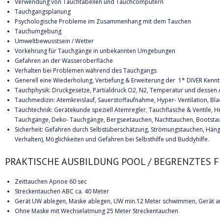
Verwendung von Tauchtabellen und Tauchcomputern
Tauchgangsplanung
Psychologische Probleme im Zusammenhang mit dem Tauchen
Tauchumgebung
Umweltbewusstsein / Wetter
Vorkehrung für Tauchgänge in unbekannten Umgebungen
Gefahren an der Wasseroberfläche
Verhalten bei Problemen während des Tauchgangs
Generell eine Wiederholung, Vertiefung & Erweiterung der 1* DIVER Kennt
Tauchphysik: Druckgesetze, Partialdruck O2, N2, Temperatur und desse
Tauchmedizin: Atemkreislauf, Sauerstoffaufnahme, Hyper- Ventilation, Bla
Tauchtechnik: Gerätekunde speziell Atemregler, Tauchflasche & Ventile, H
Tauchgänge, Deko- Tauchgänge, Bergseetauchen, Nachttauchen, Bootsta
Sicherheit: Gefahren durch Selbstüberschätzung, Strömungstauchen, Hänge
Verhalten), Möglichkeiten und Gefahren bei Selbsthilfe und Buddyhilfe.
PRAKTISCHE AUSBILDUNG POOL / BEGRENZTES 
Zeittauchen Apnoe 60 sec
Streckentauchen ABC ca. 40 Meter
Gerät UW ablegen, Maske ablegen, UW min.12 Meter schwimmen, Gerät a
Ohne Maske mit Wechselatmung 25 Meter Streckentauchen