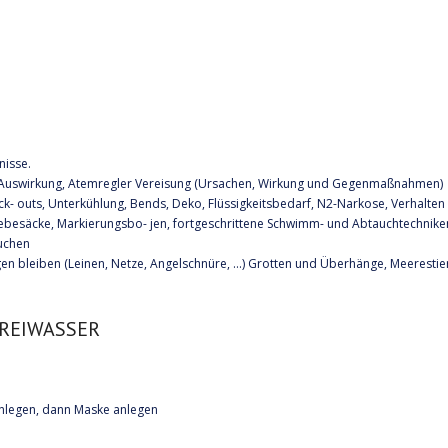
nisse.
n Auswirkung, Atemregler Vereisung (Ursachen, Wirkung und Gegenmaßnahmen)
ck- outs, Unterkühlung, Bends, Deko, Flüssigkeitsbedarf, N2-Narkose, Verhalte
ebesäcke, Markierungsbo- jen, fortgeschrittene Schwimm- und Abtauchtechniken,
uchen
n bleiben (Leinen, Netze, Angelschnüre, …) Grotten und Überhänge, Meerestiere
FREIWASSER
nlegen, dann Maske anlegen