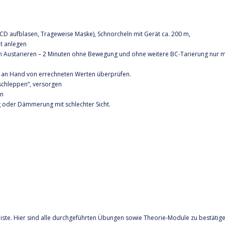
BCD aufblasen, Trageweise Maske), Schnorcheln mit Gerät ca. 200 m,
ät anlegen
um Austarieren – 2 Minuten ohne Bewegung und ohne weitere BC-Tarierung nur m
) an Hand von errechneten Werten überprüfen.
schleppen“, versorgen
en
 oder Dämmerung mit schlechter Sicht.
iste. Hier sind alle durchgeführten Übungen sowie Theorie-Module zu bestätige