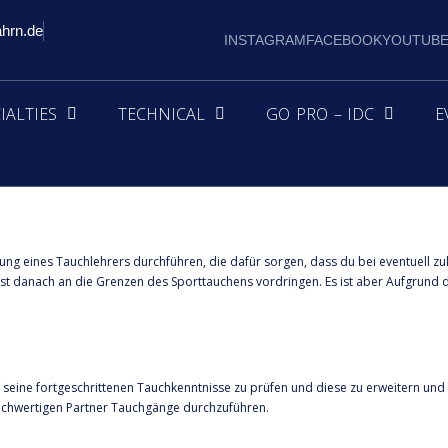
ahrn.de
INSTAGRAM
FACEBOOK
YOUTUB
IALTIES
TECHNICAL
GO PRO – IDC
E
ng eines Tauchlehrers durchführen, die dafür sorgen, dass du bei eventuell zuk
rfst danach an die Grenzen des Sporttauchens vordringen. Es ist aber Aufgrund 
f seine fortgeschrittenen Tauchkenntnisse zu prüfen und diese zu erweitern und
gleichwertigen Partner Tauchgänge durchzuführen.