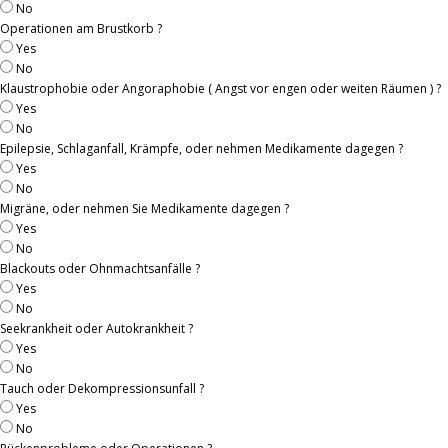
No
Operationen am Brustkorb ?
Yes
No
Klaustrophobie oder Angoraphobie ( Angst vor engen oder weiten Räumen ) ?
Yes
No
Epilepsie, Schlaganfall, Krämpfe, oder nehmen Medikamente dagegen ?
Yes
No
Migräne, oder nehmen Sie Medikamente dagegen ?
Yes
No
Blackouts oder Ohnmachtsanfälle ?
Yes
No
Seekrankheit oder Autokrankheit ?
Yes
No
Tauch oder Dekompressionsunfall ?
Yes
No