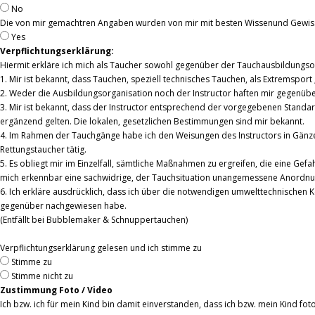
No
Die von mir gemachtren Angaben wurden von mir mit besten Wissenund Gewi
Yes
Verpflichtungserklärung:
Hiermit erkläre ich mich als Taucher sowohl gegenüber der Tauchausbildungso
1. Mir ist bekannt, dass Tauchen, speziell technisches Tauchen, als Extremsport „
2. Weder die Ausbildungsorganisation noch der Instructor haften mir gegenüber 
3. Mir ist bekannt, dass der Instructor entsprechend der vorgegebenen Standa
ergänzend gelten. Die lokalen, gesetzlichen Bestimmungen sind mir bekannt.
4. Im Rahmen der Tauchgänge habe ich den Weisungen des Instructors in Gänze Fo
Rettungstaucher tätig.
5. Es obliegt mir im Einzelfall, sämtliche Maßnahmen zu ergreifen, die eine Gef
mich erkennbar eine sachwidrige, der Tauchsituation unangemessene Anordnung
6. Ich erkläre ausdrücklich, dass ich über die notwendigen umwelttechnischen 
gegenüber nachgewiesen habe.
(Entfällt bei Bubblemaker & Schnuppertauchen)
Verpflichtungserklärung gelesen und ich stimme zu
Stimme zu
Stimme nicht zu
Zustimmung Foto / Video
Ich bzw. ich für mein Kind bin damit einverstanden, dass ich bzw. mein Kind 