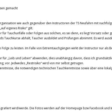
ssen gemacht
rganisation wie auch gegenüber den Instructoren der TS Neufahrn mit nachfol
auf eigenes Risiko“ gilt.
für Tauchunfälle oder Folgen aus solchen, es sei denn, es liegt Vorsatz oder gr
rds Tauchkurse abhält, Taucher ausbildet und Prüfungen abnimmt. Es wird ausdr
lge zu leisten. Im Falle von Extremtauchgängen wirkt der Instructor nur als Be
ahr für „Leib und Leben“ abwenden, dies unabhängig davon, dass ich grundsätzlic
, vor. Jedwedes „Restrisiko“ wird von mir selbst getragen.
Kenntnisse, die notwendigen technischen Tauchkenntnisse sowie über eine lokalg
fotografiert wird/werde. Die Fotos werden auf der Homepage bzw Facebook und 