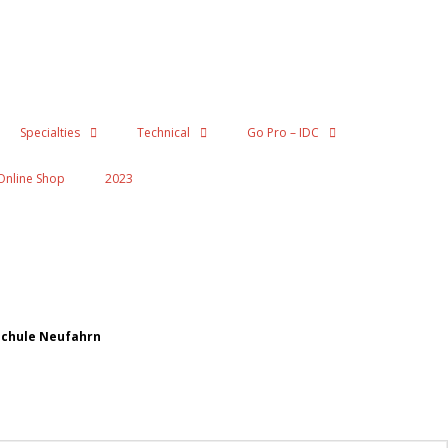
Specialties
Technical
Go Pro – IDC
Online Shop
2023
chule Neufahrn