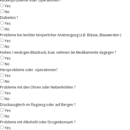
Rückenprobleme oder Operationen ?
Yes
No
Diabeties ?
Yes
No
Probleme bei leichter körperlicher Anstrengung (z.B. Blässe, Blauwerden )
Yes
No
Hohen / niedrigen Blutdruck, bzw. nehmen Sie Medikamente dagegen ?
Yes
No
Herzprobleme oder -operationen?
Yes
No
Probleme mit den Ohren oder Nebenhöhlen ?
Yes
No
Druckausgleich im Flugzeug oder auf Bergen ?
Yes
No
Probleme mit Alkohohl oder Drogenkonsum ?
Yes