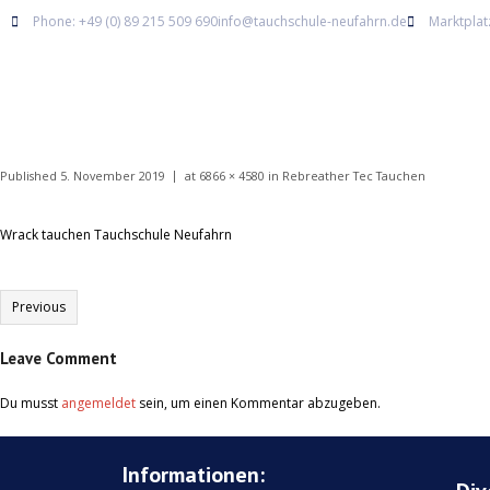
Phone: +49 (0) 89 215 509 690
info@tauchschule-neufahrn.de
Marktplat
Published
5. November 2019
at
6866 × 4580
in
Rebreather Tec Tauchen
Wrack tauchen Tauchschule Neufahrn
Previous
Leave Comment
Du musst
angemeldet
sein, um einen Kommentar abzugeben.
Informationen: