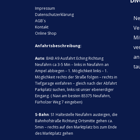
Div
Impressum
Datenschutzerklärung
Ne
AGB´s
Kontakt
Ve
Online Shop
Mi
Anfahrtsbeschreibung:
ve
an
Auto
: BAB A9 Ausfahrt Eching Richtung
Neufahrn ca 3-5 Min – links in Neufahrn an
ta
Ampel abbiegen – 1. Möglichkeit links – 1.
Möglichkeit rechts der Straße folgen – rechts in
Tiefgarage einfahren – gleich nach der Abfahrt
Parkplatz suchen, links ist unser ebenerdiger
Eingang. ( Navi am besten 85375 Neufahrn,
Fürholzer Weg 7 eingeben)
S-Bahn
: S1 Haltestelle Neufahrn austeigen, die
Bahnhofstraße Richtung Ortsmitte gehen ca.
5min – rechts auf den Marktplatz bis zum Ende
des Marktplatz gehen