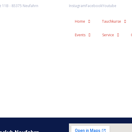
z 11B - 85375 Neufahrn
Instagram
Facebook
Youtube
Home
Tauchkurse
Events
Service