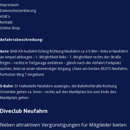
Impressum
Datenschutzerklärung
AGB´s
Kontakt
Online Shop
Anfahrtsbeschreibung:
Auto
: BAB A9 Ausfahrt Eching Richtung Neufahrn ca 3-5 Min – links in Neufahrn
an Ampel abbiegen – 1. Möglichkeit links – 1. Möglichkeit rechts der Straße
folgen – rechts in Tiefgarage einfahren – gleich nach der Abfahrt Parkplatz
suchen, links ist unser ebenerdiger Eingang. ( Navi am besten 85375 Neufahrn,
Fürholzer Weg 7 eingeben)
S-Bahn
: S1 Haltestelle Neufahrn austeigen, die Bahnhofstraße Richtung
Ortsmitte gehen ca. 5min – rechts auf den Marktplatz bis zum Ende des
Marktplatz gehen
Diveclub Neufahrn
Neben attraktiven
Vergünstigungen für Mitglieder bieten