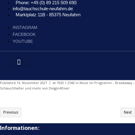
Phone: +49 (0) 89 215 509 690
info@tauchschule-neufahrn.de
Marktplatz 11B - 85375 Neufahrn
INSTAGRAM
FACEBOOK
YOUTUBE
Published
16. November 2021
at
1920 × 2560
in
Neue im Programm – Breakaway –
Schlauchhalter und mehr von Desgin4Diver
Previous
Next
Informationen: