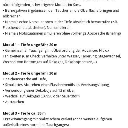
nächstfolgenden, schwierigeren Moduls im Kurs.
• Bei negativen Ergebnissen den Taucher an die Oberfläche bringen und
abbrechen.
• Niemals echte Notsituationen in der Tiefe absichtlich hervorrufen (z.B.
Flaschenventile abdrehen). Nur simulieren.
• Niemals Notsituationen simulieren ohne vorherige Absprache (Briefing)
Modul 1 – Tiefe ungefähr 20 m
• Gemeinsamer Tauchgang mit Überprüfung der Advanced Nitrox
Fähigkeiten (6 m Check, Verhalten unter Wasser, Tarierung, Stagewechsel,
Wechsel von Bottomgas auf Dekogas, Dekoboje setzen,…)..
Modul 2 – Tiefe ungefähr 30 m
• Zeichensprache auf Tiefe,
• Simuliertes Abdrehen eines Flaschenventils als Vereisungsübung,
• Verwendung einer Dekoboje auf 12 m üben
• Wechsel auf Dekogas (EAN50 oder Sauerstoff)
• Austauchen
Modul 3 – Tiefe ca. 35 m
• Praxistauchgang mit realistischem Verlauf (ohne weitere Aufgaben
außerhalb eines normalen Tauchganges).