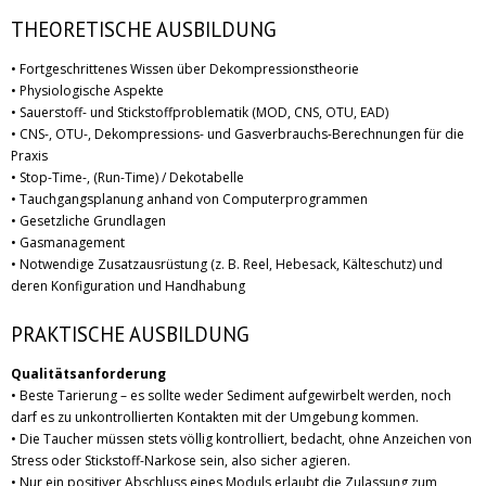
THEORETISCHE AUSBILDUNG
• Fortgeschrittenes Wissen über Dekompressionstheorie
• Physiologische Aspekte
• Sauerstoff- und Stickstoffproblematik (MOD, CNS, OTU, EAD)
• CNS-, OTU-, Dekompressions- und Gasverbrauchs-Berechnungen für die
Praxis
• Stop-Time-, (Run-Time) / Dekotabelle
• Tauchgangsplanung anhand von Computerprogrammen
• Gesetzliche Grundlagen
• Gasmanagement
• Notwendige Zusatzausrüstung (z. B. Reel, Hebesack, Kälteschutz) und
deren Konfiguration und Handhabung
PRAKTISCHE AUSBILDUNG
Qualitätsanforderung
• Beste Tarierung – es sollte weder Sediment aufgewirbelt werden, noch
darf es zu unkontrollierten Kontakten mit der Umgebung kommen.
• Die Taucher müssen stets völlig kontrolliert, bedacht, ohne Anzeichen von
Stress oder Stickstoff-Narkose sein, also sicher agieren.
• Nur ein positiver Abschluss eines Moduls erlaubt die Zulassung zum