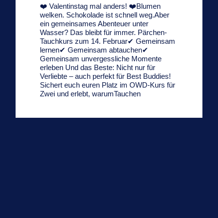
❤️ Valentinstag mal anders! ❤️Blumen
welken. Schokolade ist schnell weg.Aber
ein gemeinsames Abenteuer unter
Wasser? Das bleibt für immer. Pärchen-
Tauchkurs zum 14. Februar✔ Gemeinsam
lernen✔ Gemeinsam abtauchen✔
Gemeinsam unvergessliche Momente
erleben Und das Beste: Nicht nur für
Verliebte – auch perfekt für Best Buddies!
Sichert euch euren Platz im OWD-Kurs für
Zwei und erlebt, warumTauchen