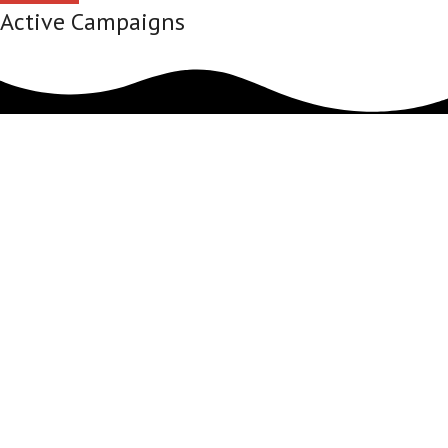
Active Campaigns
Informationen:
Impressum
Datenschutzerklärung
AGB´s
Kontakt
Online Shop
Anfahrtsbeschreibung:
Auto
: BAB A9 Ausfahrt Eching Richtung Neufahrn ca 3-5 Min – links in Neufahrn
an Ampel abbiegen – 1. Möglichkeit links – 1. Möglichkeit rechts der Straße
folgen – rechts in Tiefgarage einfahren – gleich nach der Abfahrt Parkplatz
suchen, links ist unser ebenerdiger Eingang. ( Navi am besten 85375 Neufahrn,
Fürholzer Weg 7 eingeben)