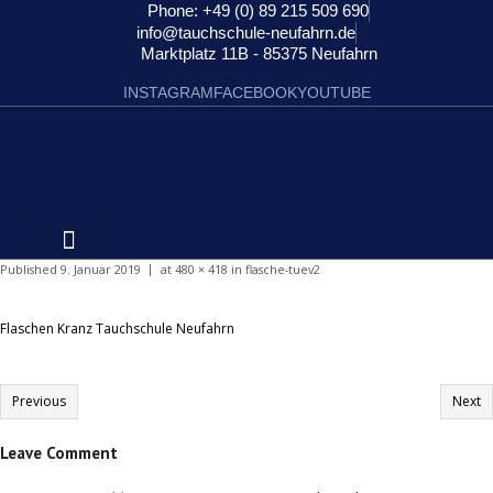
Phone: +49 (0) 89 215 509 690
info@tauchschule-neufahrn.de
Marktplatz 11B - 85375 Neufahrn
INSTAGRAM
FACEBOOK
YOUTUBE
Published
9. Januar 2019
at
480 × 418
in
flasche-tuev2
Flaschen Kranz Tauchschule Neufahrn
Previous
Next
Leave Comment