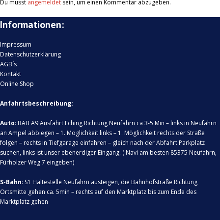
Du musst
angemeldet
sein, um einen Kommentar abzugeben.
Informationen:
Impressum
Datenschutzerklärung
AGB´s
Kontakt
Online Shop
Anfahrtsbeschreibung:
Auto
: BAB A9 Ausfahrt Eching Richtung Neufahrn ca 3-5 Min – links in Neufahrn
an Ampel abbiegen – 1. Möglichkeit links – 1. Möglichkeit rechts der Straße
folgen – rechts in Tiefgarage einfahren – gleich nach der Abfahrt Parkplatz
suchen, links ist unser ebenerdiger Eingang. ( Navi am besten 85375 Neufahrn,
Fürholzer Weg 7 eingeben)
S-Bahn
: S1 Haltestelle Neufahrn austeigen, die Bahnhofstraße Richtung
Ortsmitte gehen ca. 5min – rechts auf den Marktplatz bis zum Ende des
Marktplatz gehen