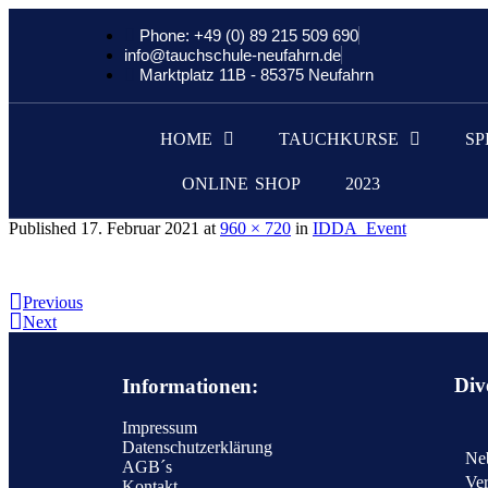
Phone: +49 (0) 89 215 509 690
info@tauchschule-neufahrn.de
Marktplatz 11B - 85375 Neufahrn
HOME
TAUCHKURSE
SP
ONLINE SHOP
2023
Published
17. Februar 2021
at
960 × 720
in
IDDA_Event
Previous
Next
Div
Informationen:
Impressum
Datenschutzerklärung
Neb
AGB´s
Ver
Kontakt