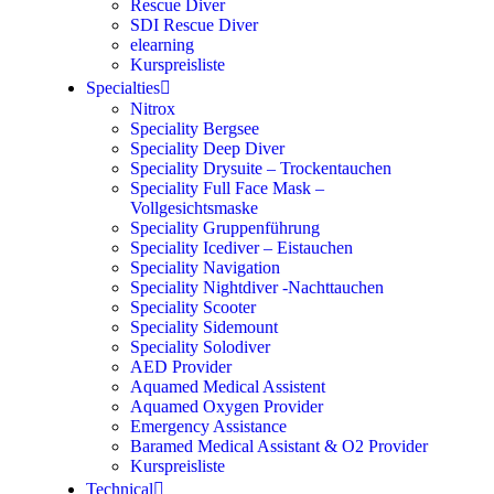
Rescue Diver
SDI Rescue Diver
elearning
Kurspreisliste
Specialties
Nitrox
Speciality Bergsee
Speciality Deep Diver
Speciality Drysuite – Trockentauchen
Speciality Full Face Mask –
Vollgesichtsmaske
Speciality Gruppenführung
Speciality Icediver – Eistauchen
Speciality Navigation
Speciality Nightdiver -Nachttauchen
Speciality Scooter
Speciality Sidemount
Speciality Solodiver
AED Provider
Aquamed Medical Assistent
Aquamed Oxygen Provider
Emergency Assistance
Baramed Medical Assistant & O2 Provider
Kurspreisliste
Technical