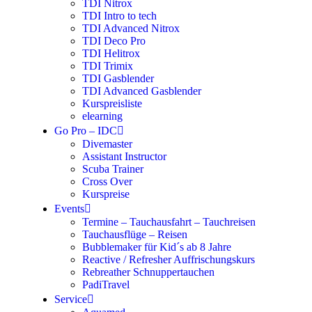
TDI Nitrox
TDI Intro to tech
TDI Advanced Nitrox
TDI Deco Pro
TDI Helitrox
TDI Trimix
TDI Gasblender
TDI Advanced Gasblender
Kurspreisliste
elearning
Go Pro – IDC
Divemaster
Assistant Instructor
Scuba Trainer
Cross Over
Kurspreise
Events
Termine – Tauchausfahrt – Tauchreisen
Tauchausflüge – Reisen
Bubblemaker für Kid´s ab 8 Jahre
Reactive / Refresher Auffrischungskurs
Rebreather Schnuppertauchen
PadiTravel
Service