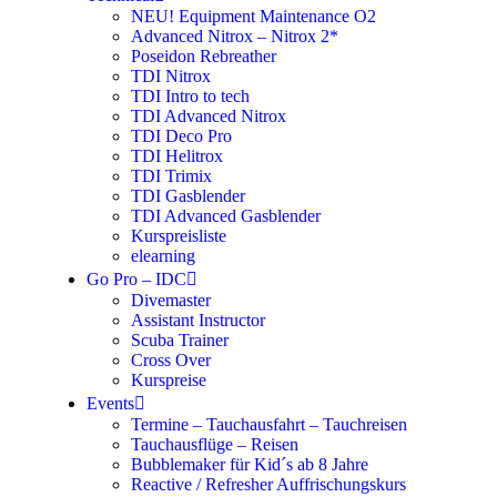
NEU! Equipment Maintenance O2
Advanced Nitrox – Nitrox 2*
Poseidon Rebreather
TDI Nitrox
TDI Intro to tech
TDI Advanced Nitrox
TDI Deco Pro
TDI Helitrox
TDI Trimix
TDI Gasblender
TDI Advanced Gasblender
Kurspreisliste
elearning
Go Pro – IDC
Divemaster
Assistant Instructor
Scuba Trainer
Cross Over
Kurspreise
Events
Termine – Tauchausfahrt – Tauchreisen
Tauchausflüge – Reisen
Bubblemaker für Kid´s ab 8 Jahre
Reactive / Refresher Auffrischungskurs