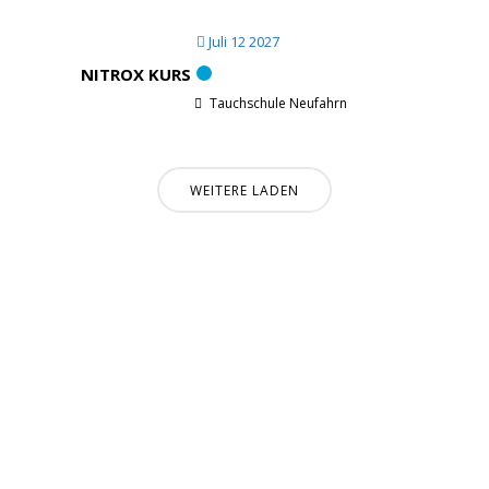
Juli 12 2027
NITROX KURS
Tauchschule Neufahrn
WEITERE LADEN
Informationen:
Impressum
Datenschutzerklärung
AGB´s
Kontakt
Online Shop
Anfahrtsbeschreibung: