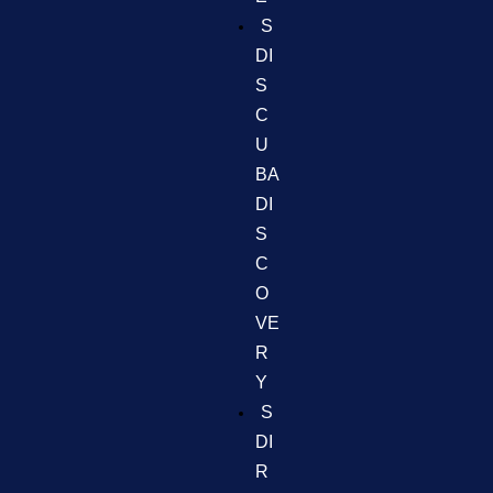
S
DI
S
C
U
BA
DI
S
C
O
VE
R
Y
S
DI
R