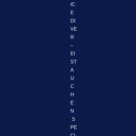
IC
E
DI
VE
R
–
EI
ST
A
U
C
H
E
N
S
PE
CI