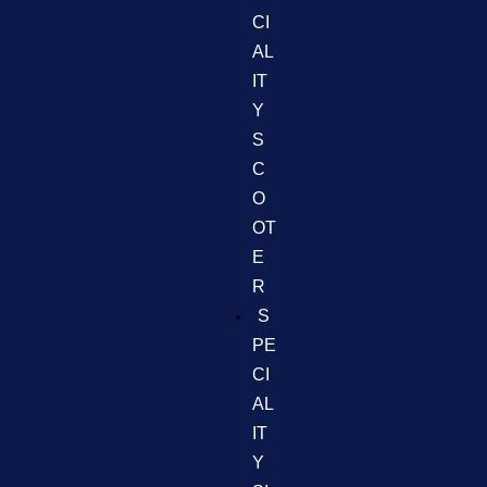
CI
AL
IT
Y
S
C
O
OT
E
R
S
PE
CI
AL
IT
Y