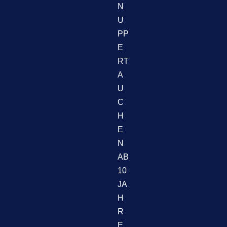
N
U
PP
E
RT
A
U
C
H
E
N
AB
10
JA
H
R
E