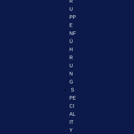
R
U
PP
E
NF
Ü
H
R
U
N
G
S
PE
CI
AL
IT
Y