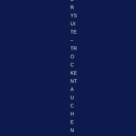
R
YS
UI
TE
–
TR
O
C
KE
NT
A
U
C
H
E
N