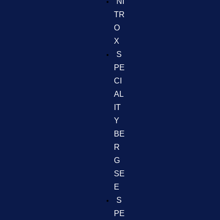
NI
TR
O
X
S
PE
CI
AL
IT
Y
BE
R
G
SE
E
S
PE