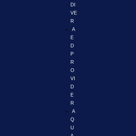
DI
VE
R
A
E
D
P
R
O
VI
D
E
R
A
Q
U
A