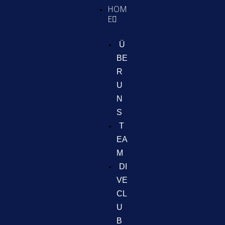
HOM
E
Ü
BE
R
U
N
S
T
EA
M
DI
VE
CL
U
B