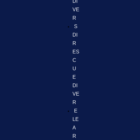
DI
VE
R
S
DI
R
ES
C
U
E
DI
VE
R
E
LE
A
R