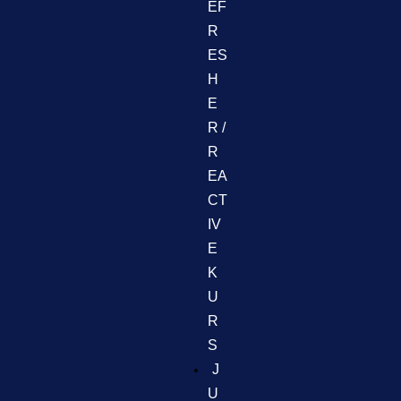
EF
R
ES
H
E
R /
R
EA
CT
IV
E
K
U
R
S
J
U