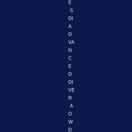
E
S
DI
A
D
VA
N
C
E
D
DI
VE
R
A
O
W
D