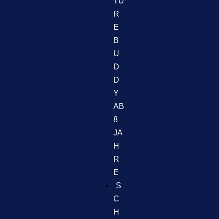
TU
R
E
B
U
D
D
Y
AB
8
JA
H
R
E
S
C
H