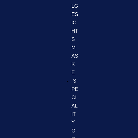
LG
ES
IC
HT
S
M
AS
K
E
S
PE
CI
AL
IT
Y
G