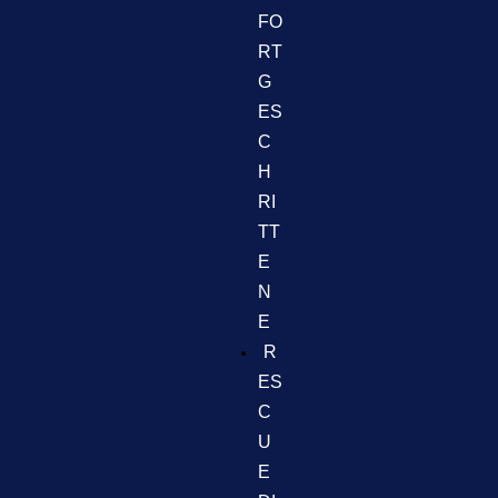
FO
RT
G
ES
C
H
RI
TT
E
N
E
R
ES
C
U
E