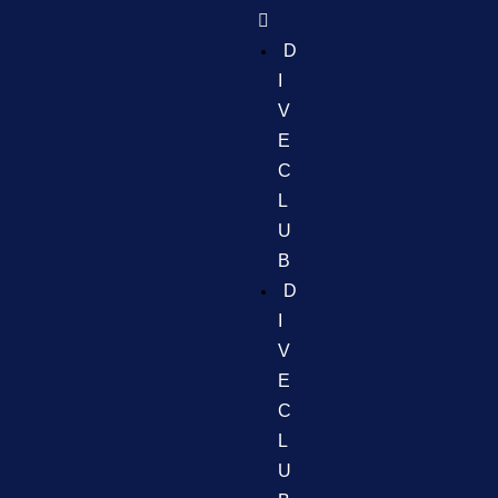
D
I
V
E
C
L
U
B
D
I
V
E
C
L
U