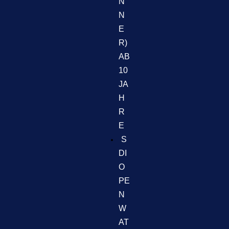
N
N
E
R)
AB
10
JA
H
R
E
S
DI
O
PE
N
W
AT