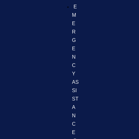
E
M
E
R
G
E
N
C
Y
AS
SI
ST
A
N
C
E