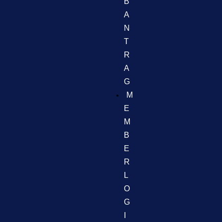
B
A
N
T
R
A
G
M
E
M
B
E
R
L
O
G
I