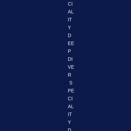
CI
AL
IT
Y
D
EE
P
DI
VE
R
S
PE
CI
AL
IT
Y
D