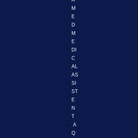
M
E
D
M
E
DI
C
AL
AS
SI
ST
E
N
T
A
Q