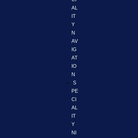
AL
IT
Y
N
AV
IG
AT
IO
N
S
PE
CI
AL
IT
Y
NI