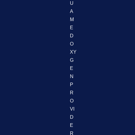
U
A
M
E
D
O
XY
G
E
N
P
R
O
VI
D
E
R