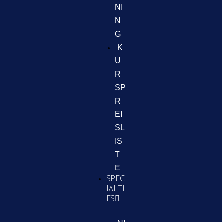
NI
N
G
K
U
R
SP
R
EI
SL
IS
T
E
SPEC
IALTI
ES