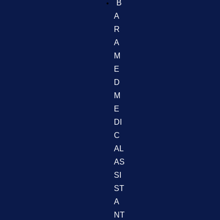
B
A
R
A
M
E
D
M
E
DI
C
AL
AS
SI
ST
A
NT