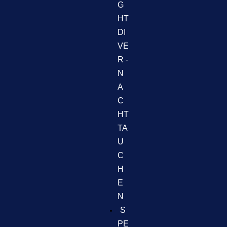
G
HT
DI
VE
R -
N
A
C
HT
TA
U
C
H
E
N
S
PE