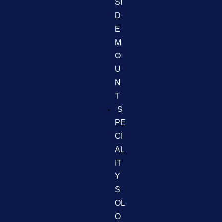
SI
D
E
M
O
U
N
T
S
PE
CI
AL
IT
Y
S
OL
O