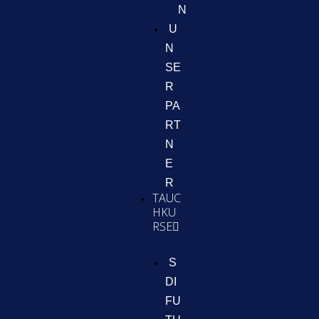
N
U
N
SE
R
PA
RT
N
E
R
TAUC
HKU
RSE
S
DI
FU