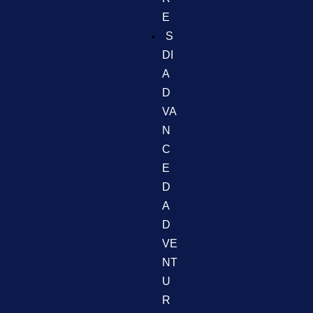
E
S
DI
A
D
VA
N
C
E
D
A
D
VE
NT
U
R