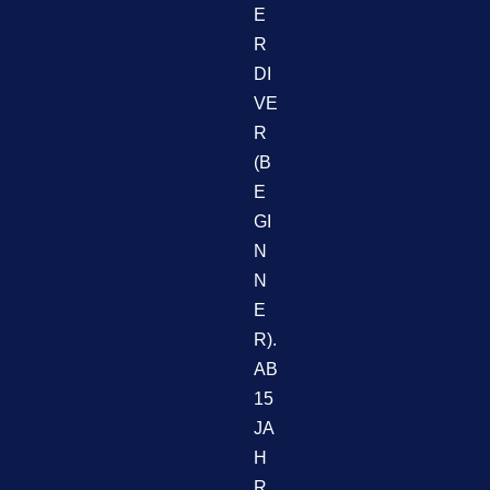
E
R
DI
VE
R
(B
E
GI
N
N
E
R).
AB
15
JA
H
R