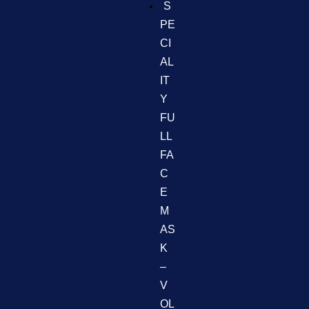
S
PE
CI
AL
IT
Y
FU
LL
FA
C
E
M
AS
K
–
V
OL