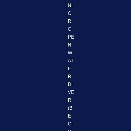
NI
O
R
O
PE
N
W
AT
E
R
DI
VE
R
(B
E
GI