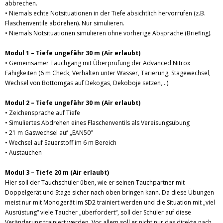
abbrechen.
• Niemals echte Notsituationen in der Tiefe absichtlich hervorrufen (z.B.
Flaschenventile abdrehen). Nur simulieren.
• Niemals Notsituationen simulieren ohne vorherige Absprache (Briefing).
Modul 1 – Tiefe ungefähr 30 m (Air erlaubt)
• Gemeinsamer Tauchgang mit Überprüfung der Advanced Nitrox
Fähigkeiten (6 m Check, Verhalten unter Wasser, Tarierung, Stagewechsel,
Wechsel von Bottomgas auf Dekogas, Dekoboje setzen,…).
Modul 2 – Tiefe ungefähr 30 m (Air erlaubt)
• Zeichensprache auf Tiefe
• Simuliertes Abdrehen eines Flaschenventils als Vereisungsübung
• 21 m Gaswechsel auf „EAN50“
• Wechsel auf Sauerstoff im 6 m Bereich
• Austauchen
Modul 3 – Tiefe 20 m (Air erlaubt)
Hier soll der Tauchschüler üben, wie er seinen Tauchpartner mit
Doppelgerät und Stage sicher nach oben bringen kann. Da diese Übungen
meist nur mit Monogerät im SD2 trainiert werden und die Situation mit „viel
Ausrüstung“ viele Taucher „überfordert“, soll der Schüler auf diese
Veränderung trainiert werden. Vor allem soll er nicht nur das direkte nach