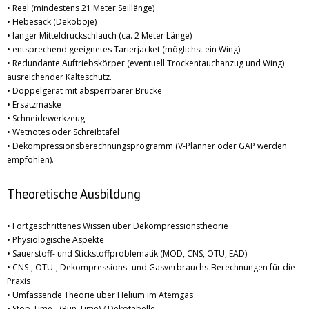
• Reel (mindestens 21 Meter Seillänge)
• Hebesack (Dekoboje)
• langer Mitteldruckschlauch (ca. 2 Meter Länge)
• entsprechend geeignetes Tarierjacket (möglichst ein Wing)
• Redundante Auftriebskörper (eventuell Trockentauchanzug und Wing)
ausreichender Kälteschutz.
• Doppelgerät mit absperrbarer Brücke
• Ersatzmaske
• Schneidewerkzeug
• Wetnotes oder Schreibtafel
• Dekompressionsberechnungsprogramm (V-Planner oder GAP werden
empfohlen).
Theoretische Ausbildung
• Fortgeschrittenes Wissen über Dekompressionstheorie
• Physiologische Aspekte
• Sauerstoff- und Stickstoffproblematik (MOD, CNS, OTU, EAD)
• CNS-, OTU-, Dekompressions- und Gasverbrauchs-Berechnungen für die
Praxis
• Umfassende Theorie über Helium im Atemgas
• Stop-Time-, (Run-Time) / Dekotabelle