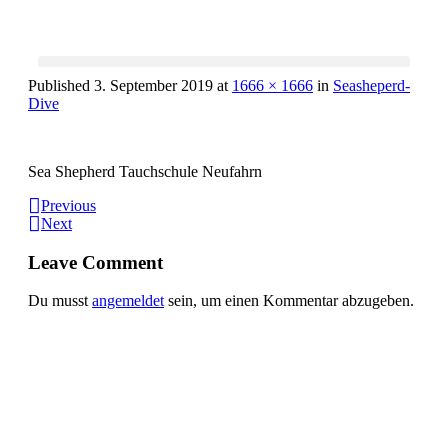
Published
3. September 2019
at
1666 × 1666
in
Seasheperd-
Dive
Sea Shepherd Tauchschule Neufahrn
Previous
Next
Leave Comment
Du musst
angemeldet
sein, um einen Kommentar abzugeben.
Informationen:
Impressum
Datenschutzerklärung