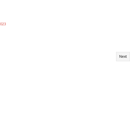
023
Next
n – rechts in Tiefgarage einfahren – gleich nach der Abfahrt Parkplatz suchen,