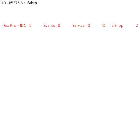
11B - 85375 Neufahrn
Go Pro – IDC
Events
Service
Online Shop
2
n Ampel abbiegen – 1. Möglichkeit links – 1. Möglichkeit rechts der Straße folge