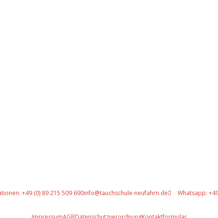
Gut versichert
tionen: +49 (0) 89 215 509 690
info@tauchschule-neufahrn.de
Whatsapp: +49
Impressum
AGB
Datenschutzverordnung
Kontaktformular