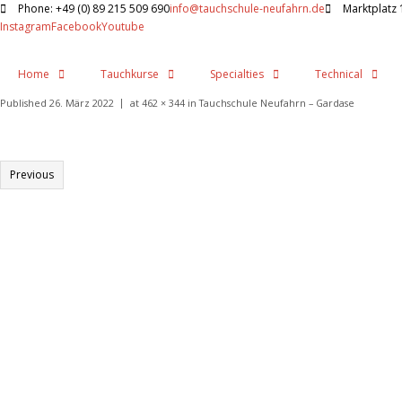
Phone: +49 (0) 89 215 509 690
info@tauchschule-neufahrn.de
Marktplatz 
Instagram
Facebook
Youtube
Home
Tauchkurse
Specialties
Technical
Published
26. März 2022
at
462 × 344
in
Tauchschule Neufahrn – Gardase
Previous
Informationen:
Impressum
Datenschutzerklärung
AGB´s
Kontakt
Online Shop
Anfahrtsbeschreibung:
Auto
: BAB A9 Ausfahrt Eching Richtung Neufahrn ca 3-5 Min – links in Neufahrn a