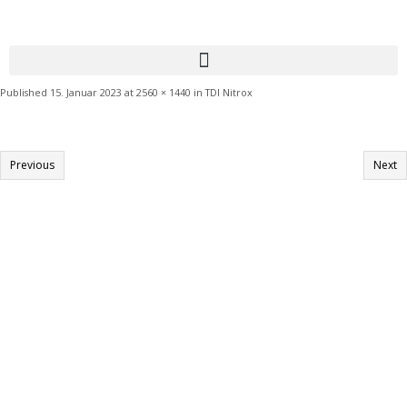
Published
15. Januar 2023
at
2560 × 1440
in
TDI Nitrox
Previous
Next
Informationen:
Impressum
Datenschutzerklärung
AGB´s
Kontakt
Online Shop
Anfahrtsbeschreibung: