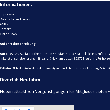
Informationen:
Impressum
Datenschutzerklärung
AGB´s
Kontakt
Online Shop
Anfahrtsbeschreibung:
Auto
: BAB A9 Ausfahrt Eching Richtung Neufahrn ca 3-5 Min – links in Neufahrn a
links ist unser ebenerdiger Eingang. ( Navi am besten 85375 Neufahrn, Fürholz
S-Bahn
: S1 Haltestelle Neufahrn austeigen, die Bahnhofstraße Richtung Ortsmi
Diveclub Neufahrn
Neben attraktiven
Vergünstigungen für Mitglieder bieten 