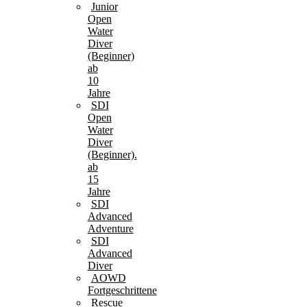
Junior
Open
Water
Diver
(Beginner)
ab
10
Jahre
SDI
Open
Water
Diver
(Beginner).
ab
15
Jahre
SDI
Advanced
Adventure
SDI
Advanced
Diver
AOWD
Fortgeschrittene
Rescue