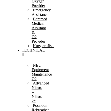
Oxygen
Provider
Emergency
Assistance
Baramed
Medical
Assistant
&
O2
Provider
Kurspreisliste
TECHNICAL
NEU!
Equipment
Maintenance
O2
Advanced
Nitrox
–
Nitrox
2*
Poseidon
Rebreather