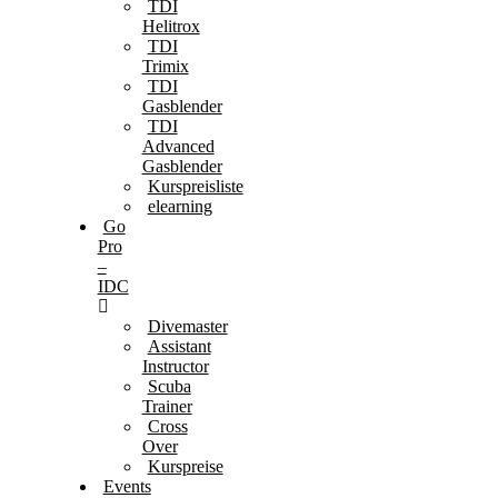
TDI
Helitrox
TDI
Trimix
TDI
Gasblender
TDI
Advanced
Gasblender
Kurspreisliste
elearning
Go
Pro
–
IDC
Divemaster
Assistant
Instructor
Scuba
Trainer
Cross
Over
Kurspreise
Events