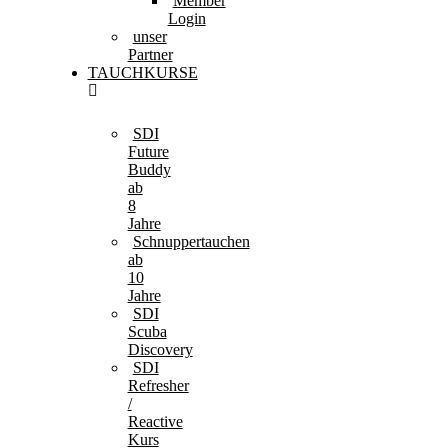
Member
Login
unser
Partner
TAUCHKURSE
SDI
Future
Buddy
ab
8
Jahre
Schnuppertauchen
ab
10
Jahre
SDI
Scuba
Discovery
SDI
Refresher
/
Reactive
Kurs