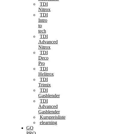
TDI
Nitrox
TDI
Intro
to
tech
TDI
Advanced
Nitrox
TDI
Deco
Pro
TDI
Helitrox
TDI
Trimix
TDI
Gasblender
TDI
Advanced
Gasblender
Kurspreisliste
elearning
GO
PRO