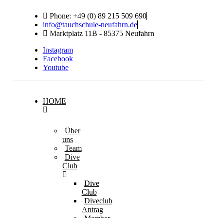
Phone: +49 (0) 89 215 509 690
info@tauchschule-neufahrn.de
Marktplatz 11B - 85375 Neufahrn
Instagram
Facebook
Youtube
HOME
Über
uns
Team
Dive
Club
Dive
Club
Diveclub
Antrag