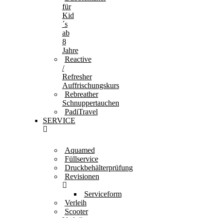
für
Kid
´s
ab
8
Jahre
Reactive
/
Refresher
Auffrischungskurs
Rebreather
Schnuppertauchen
PadiTravel
SERVICE
Aquamed
Füllservice
Druckbehälterprüfung
Revisionen
Serviceform
Verleih
Scooter