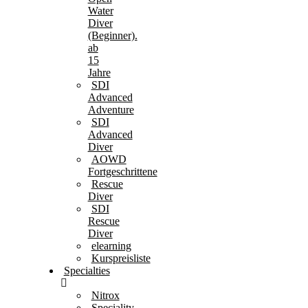
Water
Diver
(Beginner).
ab
15
Jahre
SDI
Advanced
Adventure
SDI
Advanced
Diver
AOWD
Fortgeschrittene
Rescue
Diver
SDI
Rescue
Diver
elearning
Kurspreisliste
Specialties
Nitrox
Speciality