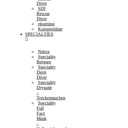
Diver
SDI
Rescue
Diver
elearning
Kurspreisliste
SPECIALTIES
Nitrox
Speciality
Bergsee
Speciality
Deep
Diver
Speciality
Drysuite
–
Trockentauchen
Speciality
Full
Face
Mask
–