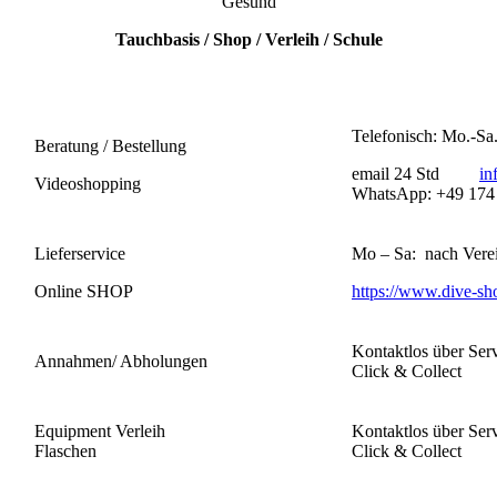
Gesund
Tauchbasis / Shop / Verleih / Schule
Telefonisch: Mo.-S
Beratung / Bestellung
email 24 Std
in
Videoshopping
WhatsApp: +49 174
Lieferservice
Mo – Sa: nach Vere
Online SHOP
https://www.dive-sh
Kontaktlos über Ser
Annahmen/ Abholungen
Click & Collect
Equipment Verleih
Kontaktlos über Ser
Flaschen
Click & Collect