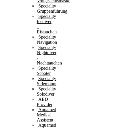
Vollgesichtsmaske
Speciality
Gruppenführung
Speciality
Icediver
–
Eistauchen
Speciality
Navigation
Speciality
Nightdiver
-
Nachttauchen
Speciality
Scooter
Speciality
Sidemount
Speciality
Solodiver
AED
Provider
Aquamed
Medical
Assistent
Aquamed