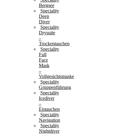
Bergsee
Speciality
Deep
Diver
Speciality
Drysuite
–
Trockentauchen
Speciality
Full
Face
Mask
–
Vollgesichtsmaske
Speciality
Gruppenführung
Speciality
Icediver
–
Eistauchen
Speciality
Navigation
Speciality
Nightdiver