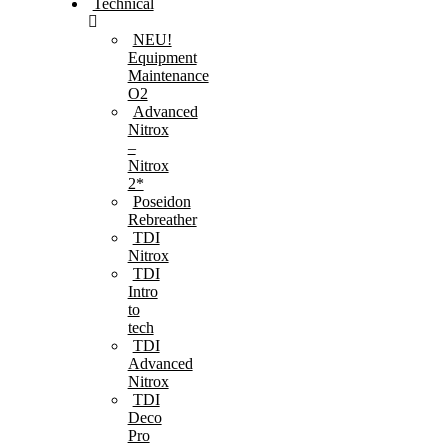
Technical
NEU!
Equipment
Maintenance
O2
Advanced
Nitrox
–
Nitrox
2*
Poseidon
Rebreather
TDI
Nitrox
TDI
Intro
to
tech
TDI
Advanced
Nitrox
TDI
Deco
Pro