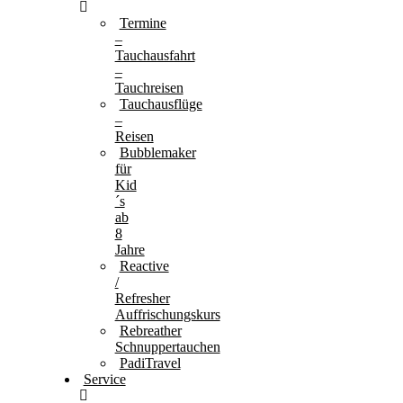
Termine
–
Tauchausfahrt
–
Tauchreisen
Tauchausflüge
–
Reisen
Bubblemaker
für
Kid
´s
ab
8
Jahre
Reactive
/
Refresher
Auffrischungskurs
Rebreather
Schnuppertauchen
PadiTravel
Service