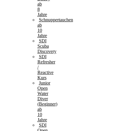
ab
8
Jahre
Schnuppertauchen
ab
10
Jahre
SDI
Scuba
Discovery
SDI
Refresher
/
Reactive
Kurs
Junior
Open
Water
Diver
(Beginner)
ab
10
Jahre
SDI
Open