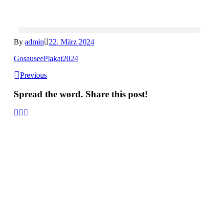
By
admin
22. März 2024
GosauseePlakat2024
Previous
Spread the word. Share this post!
Informationen:
Impressum
Datenschutzerklärung
AGB´s
Kontakt
Online Shop
Anfahrtsbeschreibung: