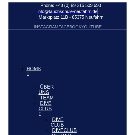
Phone: +49 (0) 89 215 509 690
info@tauchschule-neufahrn.de
Marktplatz 11B - 85375 Neufahrn
INSTAGRAM
FACEBOOK
YOUTUBE
HOME
ÜBER
UNS
TEAM
DIVE
CLUB
DIVE
CLUB
DIVECLUB