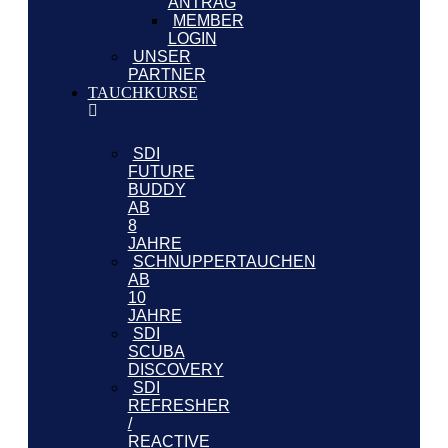
ANTRAG
MEMBER
LOGIN
UNSER
PARTNER
TAUCHKURSE
SDI
FUTURE
BUDDY
AB
8
JAHRE
SCHNUPPERTAUCHEN
AB
10
JAHRE
SDI
SCUBA
DISCOVERY
SDI
REFRESHER
/
REACTIVE