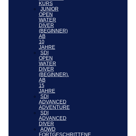
KURS
JUNIOR
OPEN
WATER
DIVER
(BEGINNER)
AB
10
JAHRE
SDI
OPEN
WATER
DIVER
(BEGINNER).
AB
15
JAHRE
SDI
ADVANCED
ADVENTURE
SDI
ADVANCED
DIVER
AOWD
FORTGESCHRITTENE