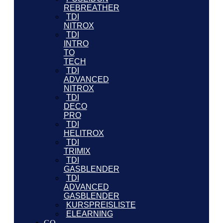
REBREATHER
TDI
NITROX
TDI
INTRO
TO
TECH
TDI
ADVANCED
NITROX
TDI
DECO
PRO
TDI
HELITROX
TDI
TRIMIX
TDI
GASBLENDER
TDI
ADVANCED
GASBLENDER
KURSPREISLISTE
ELEARNING
GO