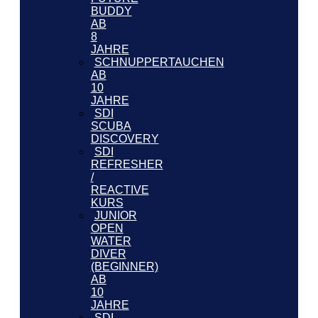
BUDDY
AB
8
JAHRE
SCHNUPPERTAUCHEN
AB
10
JAHRE
SDI
SCUBA
DISCOVERY
SDI
REFRESHER
/
REACTIVE
KURS
JUNIOR
OPEN
WATER
DIVER
(BEGINNER)
AB
10
JAHRE
SDI