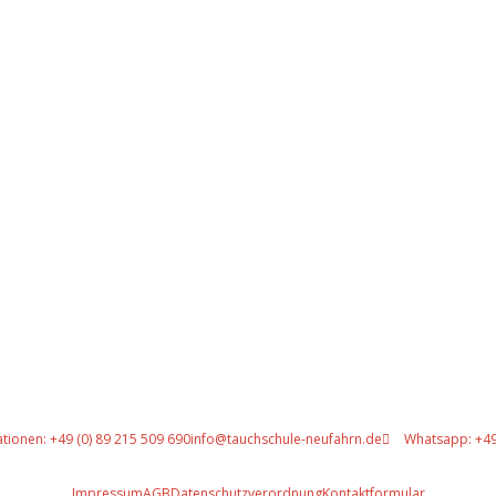
Gut versichert
tionen: +49 (0) 89 215 509 690
info@tauchschule-neufahrn.de
Whatsapp: +49
Impressum
AGB
Datenschutzverordnung
Kontaktformular