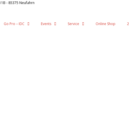
11B - 85375 Neufahrn
Go Pro – IDC
Events
Service
Online Shop
2
n Ampel abbiegen – 1. Möglichkeit links – 1. Möglichkeit rechts der Straße folge