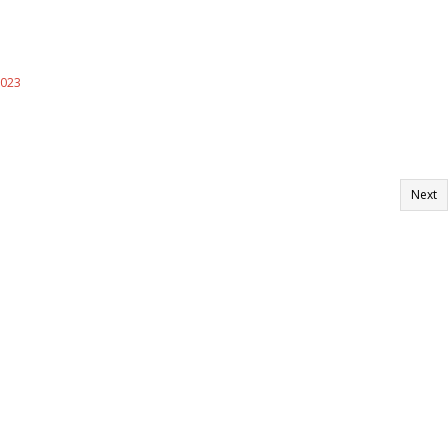
023
Next
n – rechts in Tiefgarage einfahren – gleich nach der Abfahrt Parkplatz suchen,