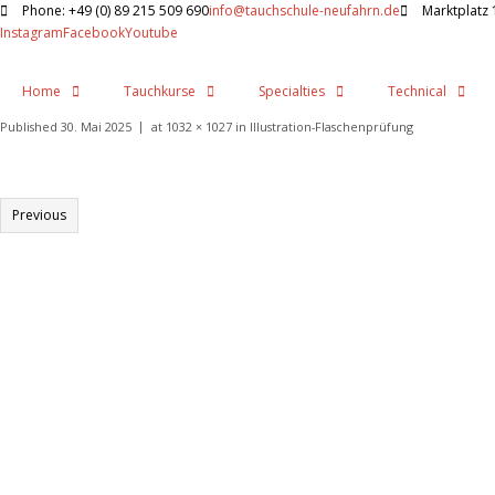
Phone: +49 (0) 89 215 509 690
info@tauchschule-neufahrn.de
Marktplatz 
Instagram
Facebook
Youtube
Home
Tauchkurse
Specialties
Technical
Published
30. Mai 2025
at
1032 × 1027
in
Illustration-Flaschenprüfung
Previous
Informationen:
Impressum
Datenschutzerklärung
AGB´s
Kontakt
Online Shop
Anfahrtsbeschreibung:
Auto
: BAB A9 Ausfahrt Eching Richtung Neufahrn ca 3-5 Min – links in Neufahrn a