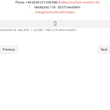
Phone: +49 (0) 89 215 509 690
info@tauchschule-neufahrn.de
Marktplatz 11B - 85375 Neufahrn
Instagram
Facebook
Youtube
Published
30. Mai 2025
at
2560 × 1802
in
Prüftermin2025
Previous
Next
Informationen:
Impressum
Datenschutzerklärung
AGB´s
Kontakt
Online Shop
Anfahrtsbeschreibung: